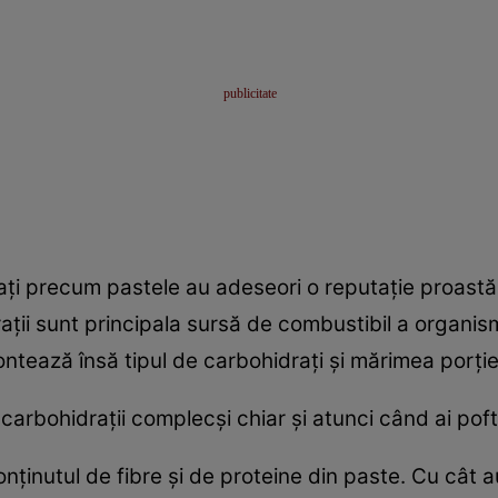
aţi precum pastele au adeseori o reputaţie proast
raţii sunt principala sursă de combustibil a organis
ontează însă tipul de carbohidraţi şi mărimea porţie
 carbohidraţii complecşi chiar şi atunci când ai pof
ţinutul de fibre şi de proteine din paste. Cu cât au