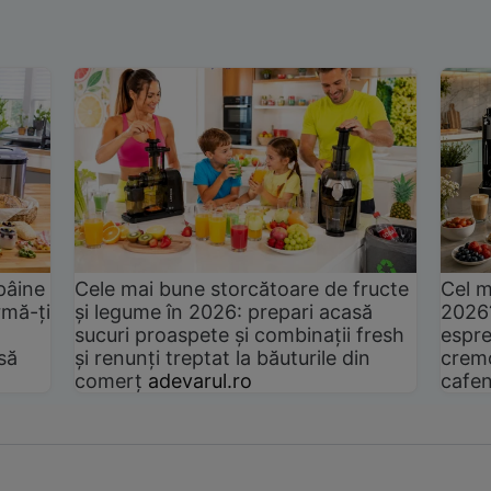
pâine
Cele mai bune storcătoare de fructe
Cel m
rmă-ți
și legume în 2026: prepari acasă
2026
sucuri proaspete și combinații fresh
espre
să
și renunți treptat la băuturile din
cremo
comerț
adevarul.ro
cafen