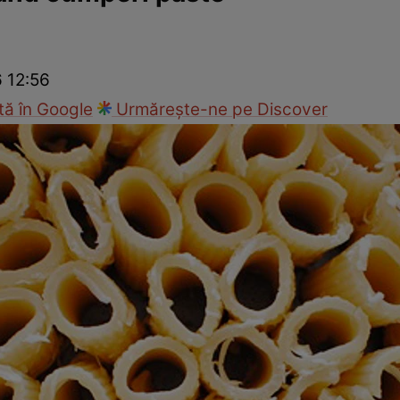
Gătește sănătos
Rețete cu carne
Rețete de regim
Felul p
6 12:56
ă în Google
Urmărește-ne pe Discover