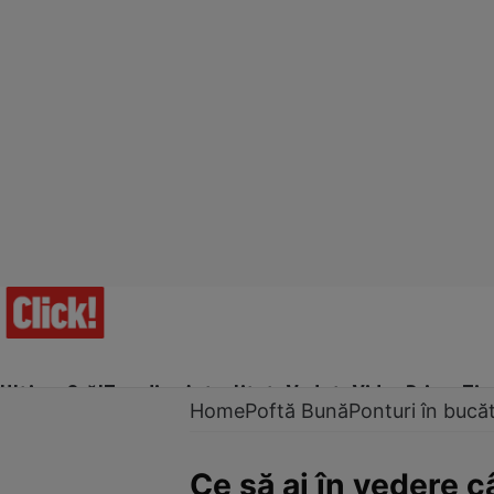
Ultima Oră!
Trending
Actualitate
Vedete
Video
Prime Ti
Home
Poftă Bună
Ponturi în bucăt
Ce să ai în vedere 