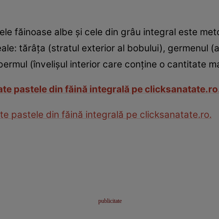
tele făinoase albe şi cele din grâu integral este m
reale: tărâţa (stratul exterior al bobului), germenu
ermul (învelişul interior care conţine o cantitate 
e pastele din făină integrală pe clicksanatate.ro
 pastele din făină integrală pe clicksanatate.ro.