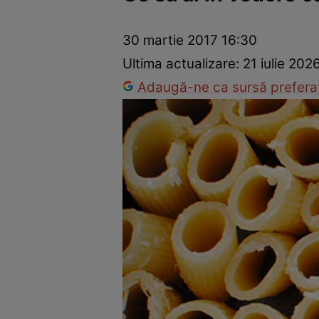
Ponturi în bucătărie
Mâncăruri rapide
Rețete cu legume
30 martie 2017 16:30
Ultima actualizare:
21 iulie 202
Adaugă-ne ca sursă preferat