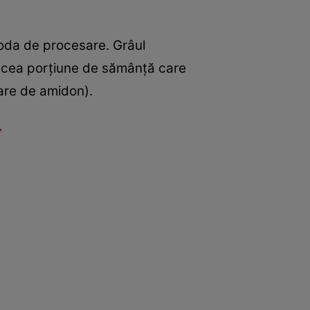
etoda de procesare. Grâul
l (acea porţiune de sămânţă care
mare de amidon).
.