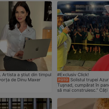
rtista a știut din timpul
#Exclusiv Click!
ivorța de Dinu Maxer
Solistul trupei Azur
FOTO
Tușnad, cumpărat în pan
să mai construiesc.” Câți