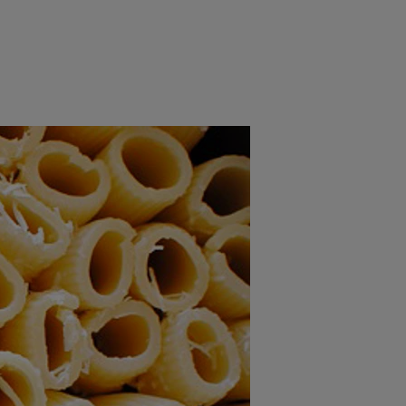
rincipal
Mese festive
Deserturi
Rețete