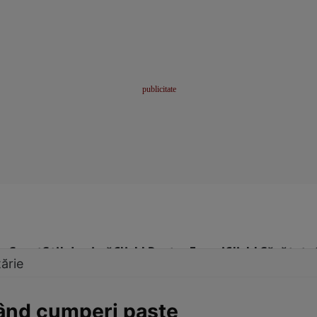
me
Sport
Stil de viață
Click! Pentru Femei
Click! Sănătate
ărie
când cumperi paste