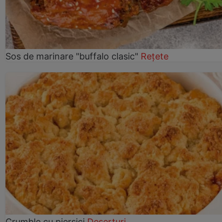
Sos de marinare "buffalo clasic"
Rețete
Crumble cu piersici
Deserturi