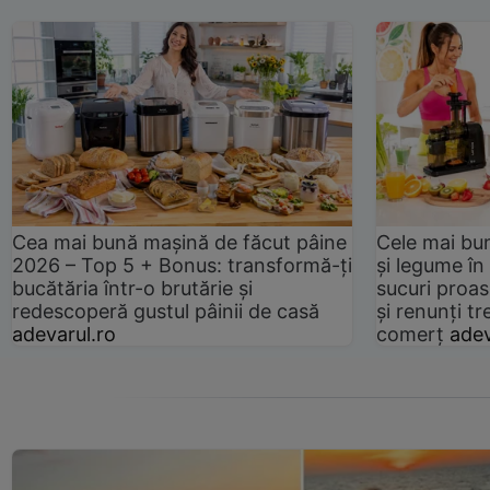
Cea mai bună mașină de făcut pâine
Cele mai bu
2026 – Top 5 + Bonus: transformă-ți
și legume în
bucătăria într-o brutărie și
sucuri proas
redescoperă gustul pâinii de casă
și renunți tr
adevarul.ro
comerț
adev