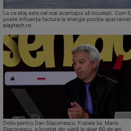
La ce etaj este cel mai avantajos să locuiești. Cum îț
poate influența factura la energie poziția apartamen
playtech.ro
Doliu pentru Dan Diaconescu. Fratele lui, Mario
Diaconescu, a încetat din viață la doar 60 de ani