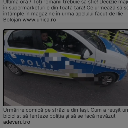
Ultima oră / Toți românii trebuie să știe! Decizie maj
în supermarketurile din toată țara! Ce urmează să s
întâmple în magazine în urma apelului făcut de Ilie
Bolojan
www.unica.ro
Urmărire comică pe străzile din Iași. Cum a reușit u
biciclist să fenteze poliția și să se facă nevăzut
adevarul.ro