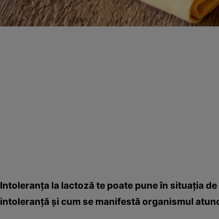
Intoleranţa la lactoză te poate pune în situaţia 
intoleranţă şi cum se manifestă organismul atunci