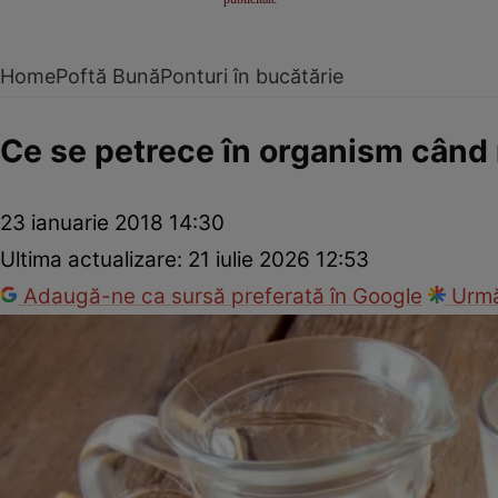
Home
Poftă Bună
Ponturi în bucătărie
Ce se petrece în organism când r
23 ianuarie 2018 14:30
Ultima actualizare:
21 iulie 2026 12:53
Adaugă-ne ca sursă preferată în Google
Urmă