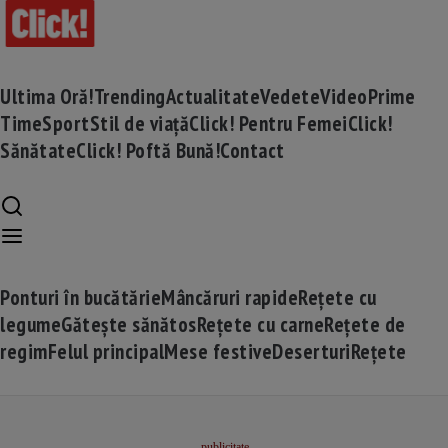
Ultima Oră!
Trending
Actualitate
Vedete
Video
Prime
Time
Sport
Stil de viață
Click! Pentru Femei
Click!
Sănătate
Click! Poftă Bună!
Contact
Ponturi în bucătărie
Mâncăruri rapide
Rețete cu
legume
Gătește sănătos
Rețete cu carne
Rețete de
regim
Felul principal
Mese festive
Deserturi
Rețete