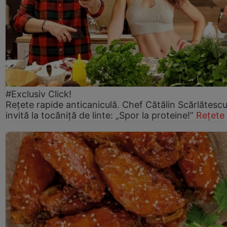
#Exclusiv Click!
Rețete rapide anticaniculă. Chef Cătălin Scărlătesc
invită la tocăniță de linte: „Spor la proteine!”
Rețete