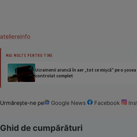
ateliere
info
MAI MULTE PENTRU TINE
Ucrainenii aruncă în aer „tot ce mișcă” pe o șose
controlat complet
Urmărește-ne pe
Google News
Facebook
In
Ghid de cumpărături