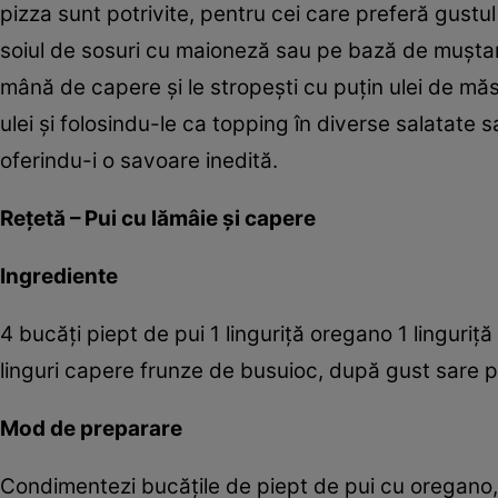
pizza sunt potrivite, pentru cei care preferă gustul 
soiul de sosuri cu maioneză sau pe bază de muştar
mână de capere şi le stropeşti cu puţin ulei de măsl
ulei şi folosindu-le ca topping în diverse salatate 
oferindu-i o savoare inedită.
Reţetă – Pui cu lămâie şi capere
Ingrediente
4 bucăţi piept de pui 1 linguriţă oregano 1 linguriţă u
linguri capere frunze de busuioc, după gust sare p
Mod de preparare
Condimentezi bucăţile de piept de pui cu oregano, sa