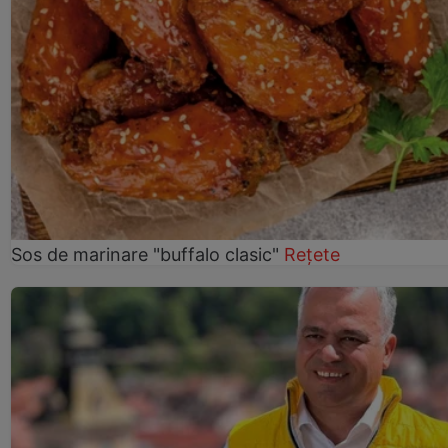
Sos de marinare "buffalo clasic"
Rețete