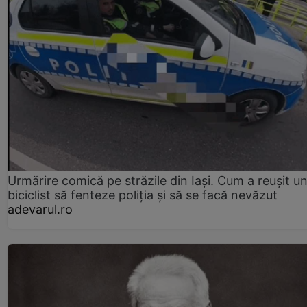
Urmărire comică pe străzile din Iași. Cum a reușit u
biciclist să fenteze poliția și să se facă nevăzut
adevarul.ro