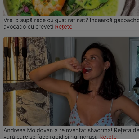
Vrei o supă rece cu gust rafinat? Încearcă gazpach
avocado cu creveți
Rețete
Andreea Moldovan a reinventat shaorma! Rețeta d
vară care se face rapid și nu îngrașă
Rețete