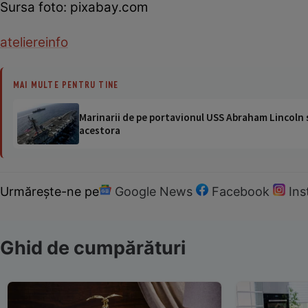
Sursa foto: pixabay.com
ateliere
info
MAI MULTE PENTRU TINE
Marinarii de pe portavionul USS Abraham Lincoln su
acestora
Urmărește-ne pe
Google News
Facebook
In
Ghid de cumpărături