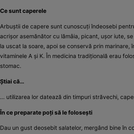
Ce sunt caperele
Arbuştii de capere sunt cunoscuţi îndeosebi pentru b
acrişor asemănător cu lămâia, picant, uşor iute, se 
la uscat la soare, apoi se conservă prin marinare, î
vitaminele A şi K. În medicina tradiţională erau folo
stomac.
Ştiai că…
… utilizarea lor datează din timpuri străvechi, caper
În ce preparate poţi să le foloseşti
Dau un gust deosebit salatelor, mergând bine în comb