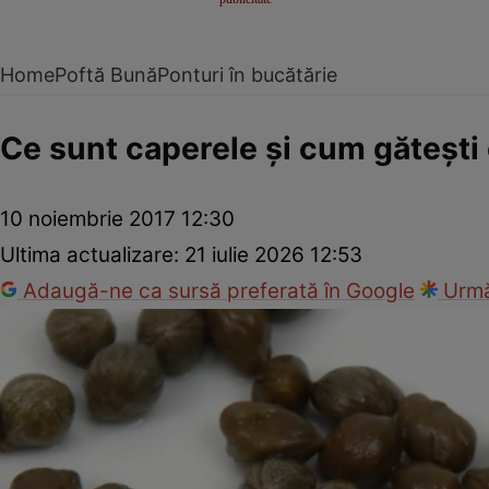
Home
Poftă Bună
Ponturi în bucătărie
Ce sunt caperele şi cum găteşti 
10 noiembrie 2017 12:30
Ultima actualizare:
21 iulie 2026 12:53
Adaugă-ne ca sursă preferată în Google
Urmă