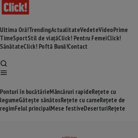
Ultima Oră!
Trending
Actualitate
Vedete
Video
Prime
Time
Sport
Stil de viață
Click! Pentru Femei
Click!
Sănătate
Click! Poftă Bună!
Contact
Ponturi în bucătărie
Mâncăruri rapide
Rețete cu
legume
Gătește sănătos
Rețete cu carne
Rețete de
regim
Felul principal
Mese festive
Deserturi
Rețete