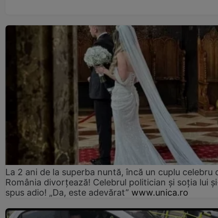
La 2 ani de la superba nuntă, încă un cuplu celebru 
România divorțează! Celebrul politician și soția lui ș
spus adio! „Da, este adevărat”
www.unica.ro