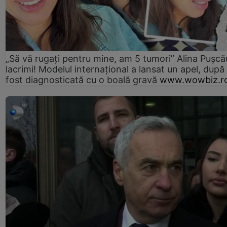
„Să vă rugați pentru mine, am 5 tumori” Alina Pușcău
lacrimi! Modelul internațional a lansat un apel, după
fost diagnosticată cu o boală gravă
www.wowbiz.r