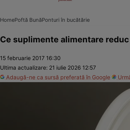
Home
Poftă Bună
Ponturi în bucătărie
Ce suplimente alimentare reduc 
15 februarie 2017 16:30
Ultima actualizare:
21 iulie 2026 12:57
Adaugă-ne ca sursă preferată în Google
Urmă