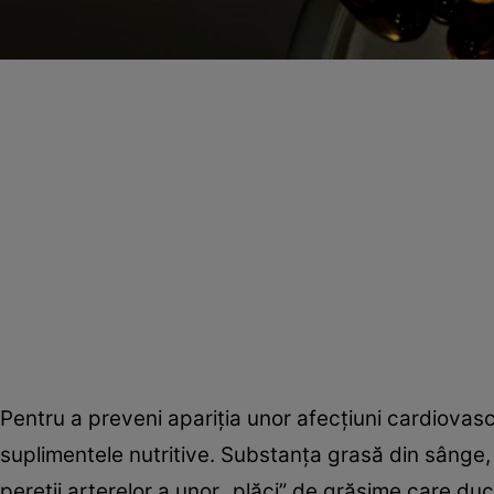
Pentru a preveni apariţia unor afecţiuni cardiovas
suplimentele nutritive. Substanţa grasă din sânge, 
pereţii arterelor a unor „plăci” de grăsime care du