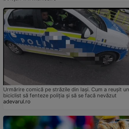
Urmărire comică pe străzile din Iași. Cum a reușit u
biciclist să fenteze poliția și să se facă nevăzut
adevarul.ro