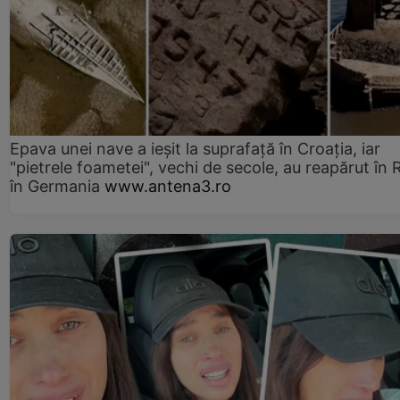
Epava unei nave a ieșit la suprafață în Croația, iar
"pietrele foametei", vechi de secole, au reapărut în R
în Germania
www.antena3.ro