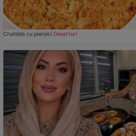
Crumble cu piersici
Deserturi