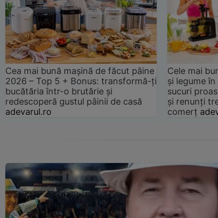
Cea mai bună mașină de făcut pâine
Cele mai bu
2026 – Top 5 + Bonus: transformă-ți
și legume în
bucătăria într-o brutărie și
sucuri proas
redescoperă gustul pâinii de casă
și renunți tr
adevarul.ro
comerț
adev