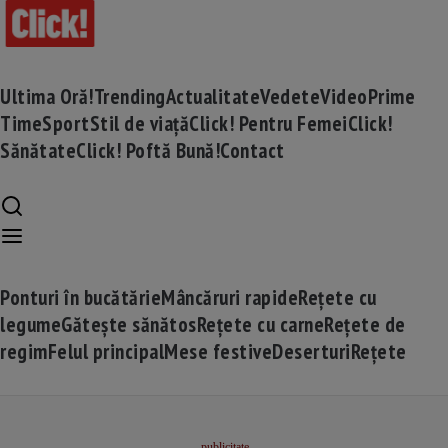
Ultima Oră!
Trending
Actualitate
Vedete
Video
Prime
Time
Sport
Stil de viață
Click! Pentru Femei
Click!
Sănătate
Click! Poftă Bună!
Contact
Ponturi în bucătărie
Mâncăruri rapide
Rețete cu
legume
Gătește sănătos
Rețete cu carne
Rețete de
regim
Felul principal
Mese festive
Deserturi
Rețete