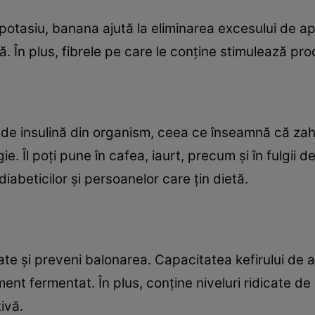
 potasiu, banana ajută la eliminarea excesului de ap
ă. În plus, fibrele pe care le conţine stimulează pro
de insulină din organism, ceea ce înseamnă că za
ie. Îl poţi pune în cafea, iaurt, precum şi în fulgii d
abeticilor şi persoanelor care ţin dietă.
e şi preveni balonarea. Capacitatea kefirului de a
ment fermentat. În plus, conţine niveluri ridicate de 
ivă.