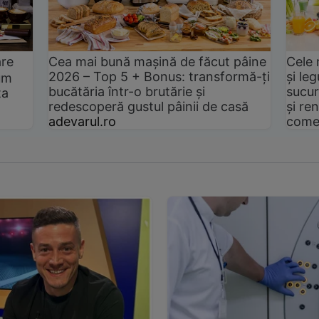
are
Cea mai bună mașină de făcut pâine
Cele 
2026 – Top 5 + Bonus: transformă-ți
și le
um
bucătăria într-o brutărie și
sucur
ta
redescoperă gustul pâinii de casă
și ren
adevarul.ro
come