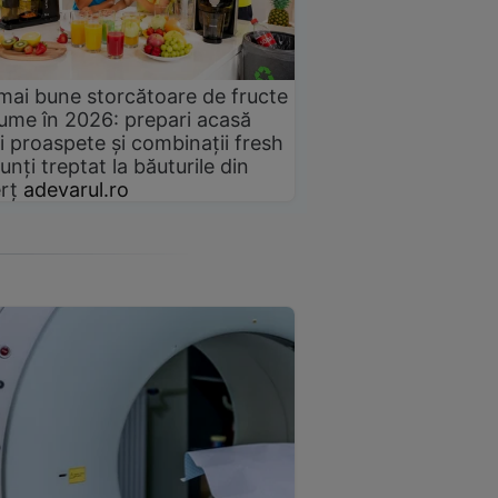
mai bune storcătoare de fructe
gume în 2026: prepari acasă
i proaspete și combinații fresh
unți treptat la băuturile din
rț
adevarul.ro