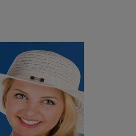
rincipal
Mese festive
Deserturi
Rețete