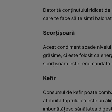
Datorită conţinutului ridicat de
care te face să te simţi balonat
Scorţişoară
Acest condiment scade nivelul 
grăsime, ci este folosit ca energ
scorţişoara este recomandată di
Kefir
Consumul de kefir poate combat
atribuită faptului că este un ali
îmbunătăţesc sănătatea digest