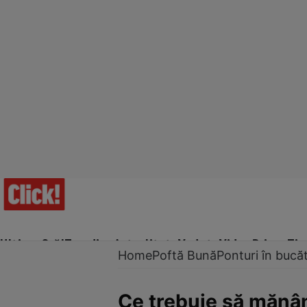
Ultima Oră!
Trending
Actualitate
Vedete
Video
Prime Ti
Home
Poftă Bună
Ponturi în bucăt
Ce trebuie să mănân