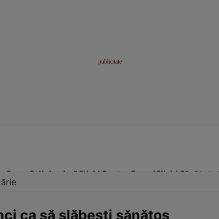
me
Sport
Stil de viață
Click! Pentru Femei
Click! Sănătate
ărie
ci ca să slăbeşti sănătos