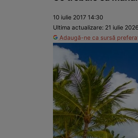
Ponturi în bucătărie
Mâncăruri rapide
Rețete cu legume
10 iulie 2017 14:30
Ultima actualizare:
21 iulie 202
Adaugă-ne ca sursă preferat