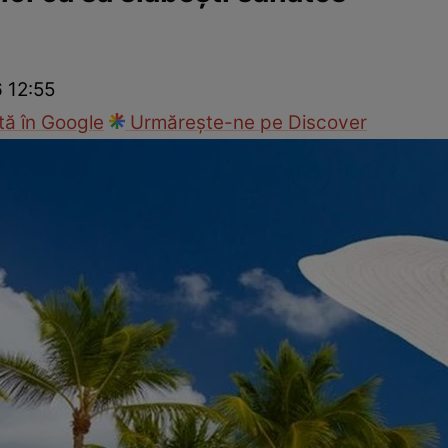
Gătește sănătos
Rețete cu carne
Rețete de regim
Felul p
6 12:55
ă în Google
Urmărește-ne pe Discover