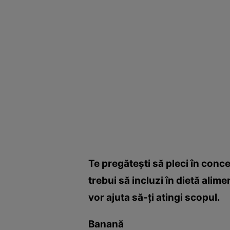
Te pregăteşti să pleci în conce
trebui să incluzi în dietă alim
vor ajuta să-ţi atingi scopul.
Banană