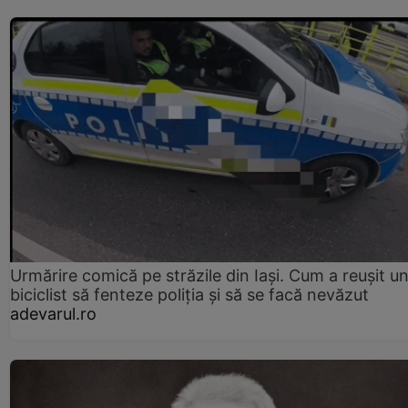
Urmărire comică pe străzile din Iași. Cum a reușit u
biciclist să fenteze poliția și să se facă nevăzut
adevarul.ro