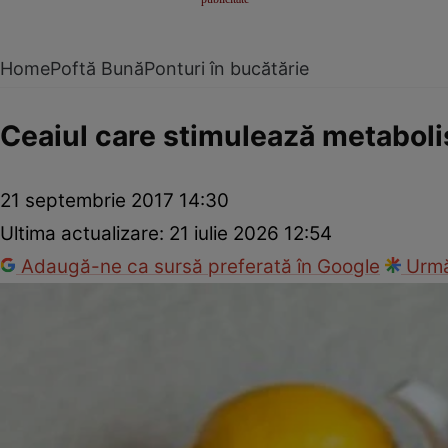
Home
Poftă Bună
Ponturi în bucătărie
Ceaiul care stimulează metabol
21 septembrie 2017 14:30
Ultima actualizare:
21 iulie 2026 12:54
Adaugă-ne ca sursă preferată în Google
Urmă