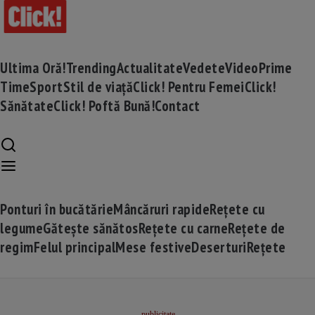
Ultima Oră!
Trending
Actualitate
Vedete
Video
Prime
Time
Sport
Stil de viață
Click! Pentru Femei
Click!
Sănătate
Click! Poftă Bună!
Contact
Ponturi în bucătărie
Mâncăruri rapide
Rețete cu
legume
Gătește sănătos
Rețete cu carne
Rețete de
regim
Felul principal
Mese festive
Deserturi
Rețete