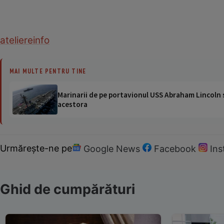
ateliere
info
MAI MULTE PENTRU TINE
Marinarii de pe portavionul USS Abraham Lincoln su
acestora
Urmărește-ne pe
Google News
Facebook
In
Ghid de cumpărături