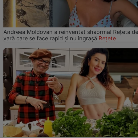
Andreea Moldovan a reinventat shaorma! Rețeta d
vară care se face rapid și nu îngrașă
Rețete