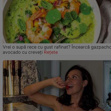
Vrei o supă rece cu gust rafinat? Încearcă gazpach
avocado cu creveți
Rețete