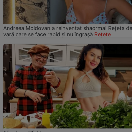
Andreea Moldovan a reinventat shaorma! Rețeta d
vară care se face rapid și nu îngrașă
Rețete