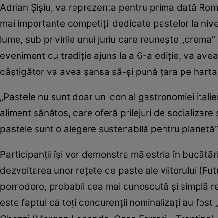
Adrian Şişiu, va reprezenta pentru prima dată Româ
mai importante competiţii dedicate pastelor la nive
lume, sub privirile unui juriu care reuneşte „crema”
eveniment cu tradiţie ajuns la a 6-a ediţie, va avea
câştigător va avea şansa să-şi pună ţara pe harta
„Pastele nu sunt doar un icon al gastronomiei italie
aliment sănătos, care oferă prilejuri de socializare 
pastele sunt o alegere sustenabilă pentru planetă”,
Participanţii îşi vor demonstra măiestria în bucăt
dezvoltarea unor reţete de paste ale viitorului (Fut
pomodoro, probabil cea mai cunoscută şi simplă reţ
este faptul că toţi concurenţii nominalizaţi au fost „