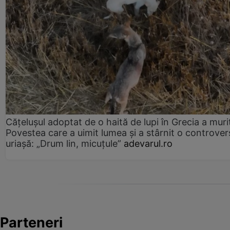
Cățelușul adoptat de o haită de lupi în Grecia a muri
Povestea care a uimit lumea și a stârnit o controver
uriașă: „Drum lin, micuțule”
adevarul.ro
Parteneri