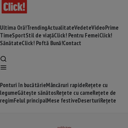
Ultima Oră!
Trending
Actualitate
Vedete
Video
Prime
Time
Sport
Stil de viață
Click! Pentru Femei
Click!
Sănătate
Click! Poftă Bună!
Contact
Ponturi în bucătărie
Mâncăruri rapide
Rețete cu
legume
Gătește sănătos
Rețete cu carne
Rețete de
regim
Felul principal
Mese festive
Deserturi
Rețete