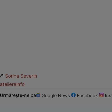
Sorina Severin
ateliere
info
Urmărește-ne pe
Google News
Facebook
In