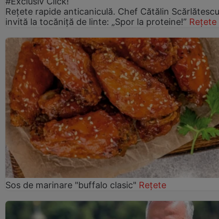
#Exclusiv Click!
Rețete rapide anticaniculă. Chef Cătălin Scărlătesc
invită la tocăniță de linte: „Spor la proteine!”
Rețete
Sos de marinare "buffalo clasic"
Rețete