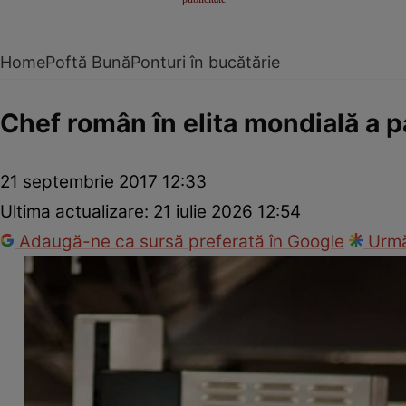
Home
Poftă Bună
Ponturi în bucătărie
Chef român în elita mondială a p
21 septembrie 2017 12:33
Ultima actualizare:
21 iulie 2026 12:54
Adaugă-ne ca sursă preferată în Google
Urmă