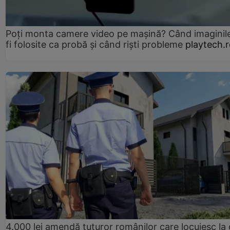
Poți monta camere video pe mașină? Când imaginil
fi folosite ca probă și când riști probleme
playtech.
4.000 lei amendă tuturor românilor care locuiesc la