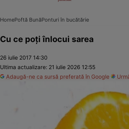
Home
Poftă Bună
Ponturi în bucătărie
Cu ce poţi înlocui sarea
26 iulie 2017 14:30
Ultima actualizare:
21 iulie 2026 12:55
Adaugă-ne ca sursă preferată în Google
Urmă