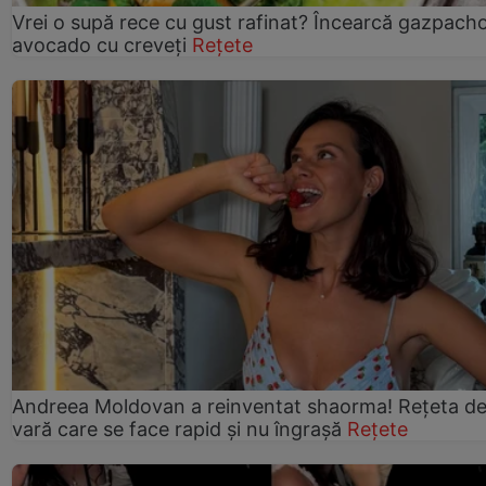
Vrei o supă rece cu gust rafinat? Încearcă gazpach
avocado cu creveți
Rețete
Andreea Moldovan a reinventat shaorma! Rețeta d
vară care se face rapid și nu îngrașă
Rețete