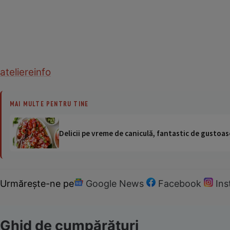
ateliere
info
MAI MULTE PENTRU TINE
Delicii pe vreme de caniculă, fantastic de gustoase
Urmărește-ne pe
Google News
Facebook
In
Ghid de cumpărături