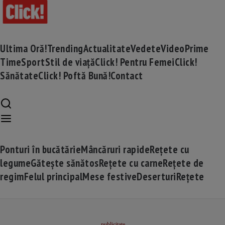
Ultima Oră!
Trending
Actualitate
Vedete
Video
Prime
Time
Sport
Stil de viață
Click! Pentru Femei
Click!
Sănătate
Click! Poftă Bună!
Contact
Ponturi în bucătărie
Mâncăruri rapide
Rețete cu
legume
Gătește sănătos
Rețete cu carne
Rețete de
regim
Felul principal
Mese festive
Deserturi
Rețete