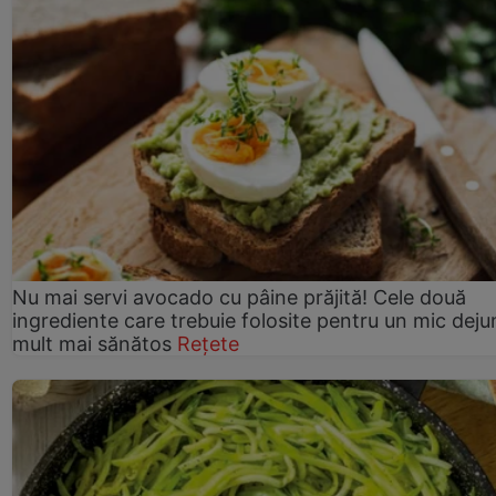
Nu mai servi avocado cu pâine prăjită! Cele două
ingrediente care trebuie folosite pentru un mic deju
mult mai sănătos
Rețete