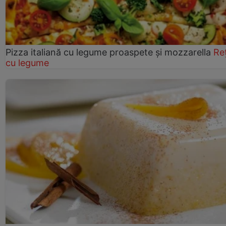
Pizza italiană cu legume proaspete și mozzarella
Re
cu legume