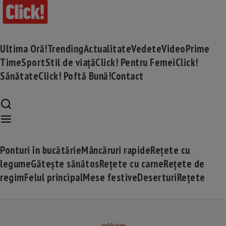
Ultima Oră!
Trending
Actualitate
Vedete
Video
Prime
Time
Sport
Stil de viață
Click! Pentru Femei
Click!
Sănătate
Click! Poftă Bună!
Contact
Ponturi în bucătărie
Mâncăruri rapide
Rețete cu
legume
Gătește sănătos
Rețete cu carne
Rețete de
regim
Felul principal
Mese festive
Deserturi
Rețete