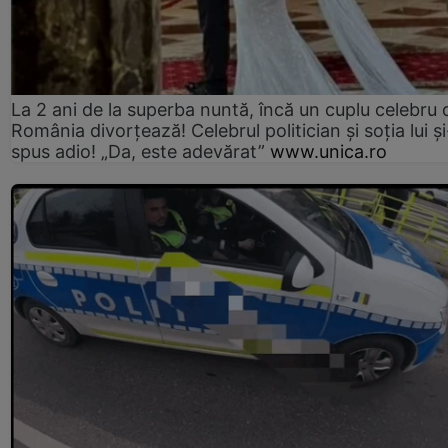
La 2 ani de la superba nuntă, încă un cuplu celebru 
România divorțează! Celebrul politician și soția lui ș
spus adio! „Da, este adevărat”
www.unica.ro