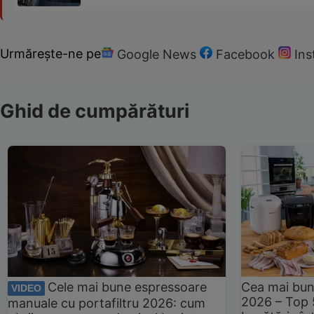
Urmărește-ne pe
Google News
Facebook
In
Ghid de cumpărături
Cele mai bune espressoare
Cea mai bun
VIDEO
2026 – Top 
manuale cu portafiltru 2026: cum