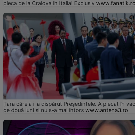
pleca de la Craiova în Italia! Exclusiv
www.fanatik.r
Țara căreia i-a dispărut Președintele. A plecat în va
de două luni și nu s-a mai întors
www.antena3.ro