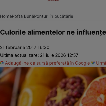
Home
Poftă Bună
Ponturi în bucătărie
Culorile alimentelor ne influenţ
21 februarie 2017 16:30
Ultima actualizare:
21 iulie 2026 12:57
Adaugă-ne ca sursă preferată în Google
Urmă