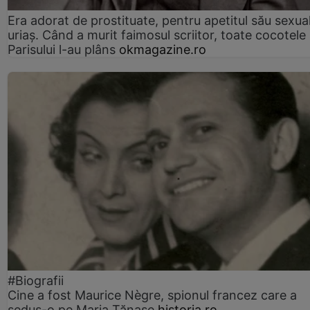
Era adorat de prostituate, pentru apetitul său sexua
uriaș. Când a murit faimosul scriitor, toate cocotele
Parisului l-au plâns
okmagazine.ro
#Biografii
Cine a fost Maurice Nègre, spionul francez care a
sedus-o pe Maria Tănase
historia.ro