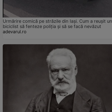
Urmărire comică pe străzile din Iași. Cum a reușit u
biciclist să fenteze poliția și să se facă nevăzut
adevarul.ro