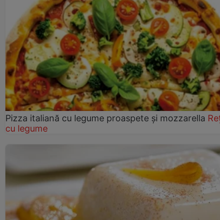
Pizza italiană cu legume proaspete și mozzarella
Re
cu legume