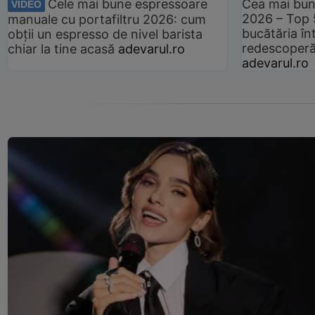
Cele mai bune espressoare
Cea mai bun
VIDEO
2026 – Top 
manuale cu portafiltru 2026: cum
bucătăria înt
obții un espresso de nivel barista
redescoperă 
chiar la tine acasă
adevarul.ro
adevarul.ro