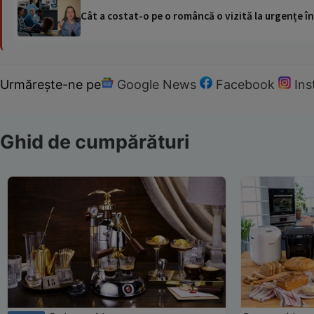
Cât a costat-o pe o româncă o vizită la urgențe în
Urmărește-ne pe
Google News
Facebook
In
Ghid de cumpărături