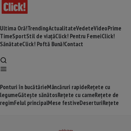
Ultima Oră!
Trending
Actualitate
Vedete
Video
Prime
Time
Sport
Stil de viață
Click! Pentru Femei
Click!
Sănătate
Click! Poftă Bună!
Contact
Ponturi în bucătărie
Mâncăruri rapide
Rețete cu
legume
Gătește sănătos
Rețete cu carne
Rețete de
regim
Felul principal
Mese festive
Deserturi
Rețete