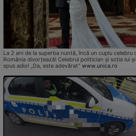
La 2 ani de la superba nuntă, încă un cuplu celebru 
România divorțează! Celebrul politician și soția lui ș
spus adio! „Da, este adevărat”
www.unica.ro