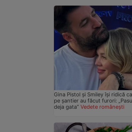
Gina Pistol și Smiley își ridică c
pe șantier au făcut furori: „Pas
deja gata”
Vedete românești