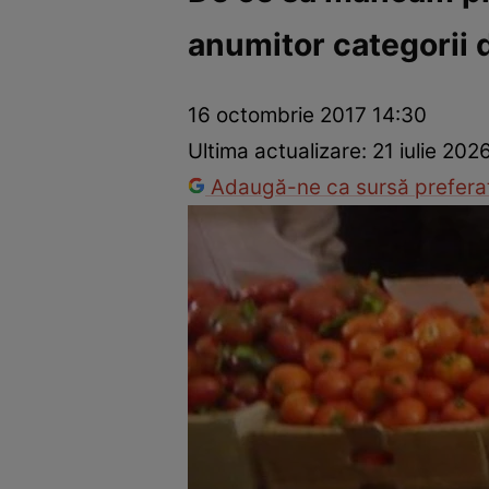
anumitor categorii 
Ponturi în bucătărie
Mâncăruri rapide
Rețete cu legume
16 octombrie 2017 14:30
Ultima actualizare:
21 iulie 202
Adaugă-ne ca sursă preferat