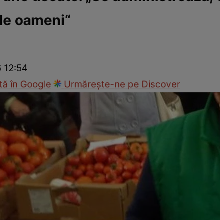
de oameni“
Gătește sănătos
Rețete cu carne
Rețete de regim
Felul p
6 12:54
ă în Google
Urmărește-ne pe Discover