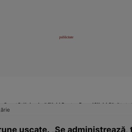
me
Sport
Stil de viață
Click! Pentru Femei
Click! Sănătate
ărie
ne uscate. „Se administrează, t