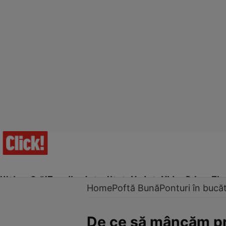
Ultima Oră!
Trending
Actualitate
Vedete
Video
Prime Ti
Home
Poftă Bună
Ponturi în bucăt
De ce să mâncăm pru