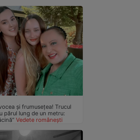
vocea și frumusețea! Trucul
u părul lung de un metru:
ăcină”
Vedete românești