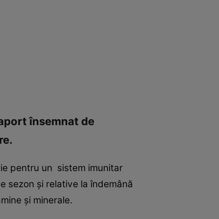
 aport însemnat de
re.
cie pentru un sistem imunitar
e sezon şi relative la îndemână
amine şi minerale.