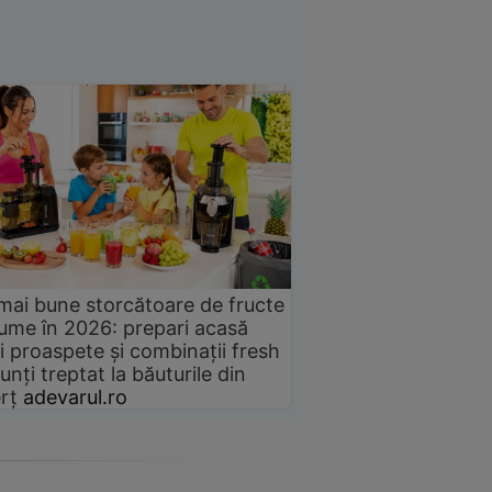
mai bune storcătoare de fructe
gume în 2026: prepari acasă
i proaspete și combinații fresh
unți treptat la băuturile din
rț
adevarul.ro