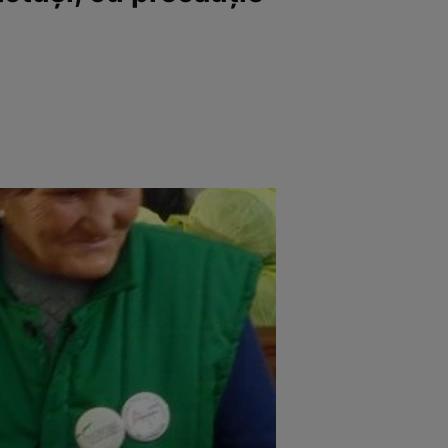
rincipal
Mese festive
Deserturi
Rețete