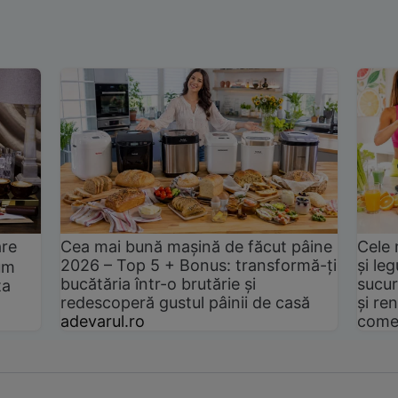
are
Cea mai bună mașină de făcut pâine
Cele 
2026 – Top 5 + Bonus: transformă-ți
și le
um
bucătăria într-o brutărie și
sucur
ta
redescoperă gustul pâinii de casă
și ren
adevarul.ro
come