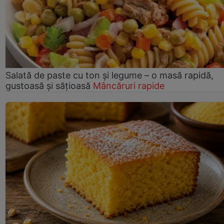
Salată de paste cu ton și legume – o masă rapidă,
gustoasă și sățioasă
Mâncăruri rapide