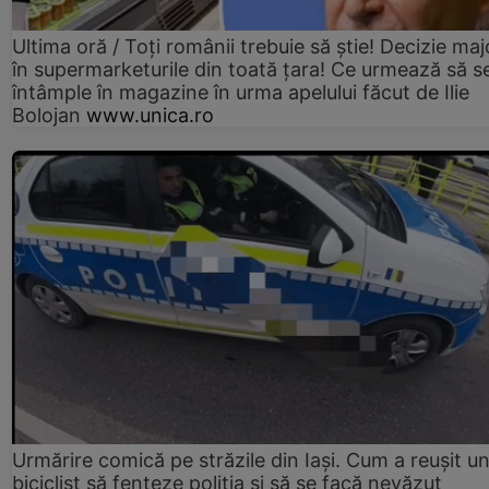
Ultima oră / Toți românii trebuie să știe! Decizie maj
în supermarketurile din toată țara! Ce urmează să s
întâmple în magazine în urma apelului făcut de Ilie
Bolojan
www.unica.ro
Urmărire comică pe străzile din Iași. Cum a reușit u
biciclist să fenteze poliția și să se facă nevăzut