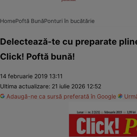
Home
Poftă Bună
Ponturi în bucătărie
Delectează-te cu preparate pline
Click! Poftă bună!
14 februarie 2019 13:11
Ultima actualizare:
21 iulie 2026 12:52
Adaugă-ne ca sursă preferată în Google
Urmă