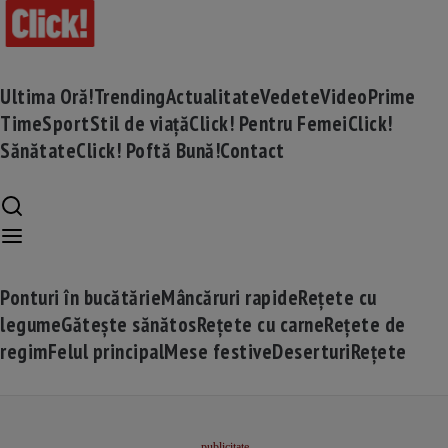
Ultima Oră!
Trending
Actualitate
Vedete
Video
Prime
Time
Sport
Stil de viață
Click! Pentru Femei
Click!
Sănătate
Click! Poftă Bună!
Contact
Ponturi în bucătărie
Mâncăruri rapide
Rețete cu
legume
Gătește sănătos
Rețete cu carne
Rețete de
regim
Felul principal
Mese festive
Deserturi
Rețete