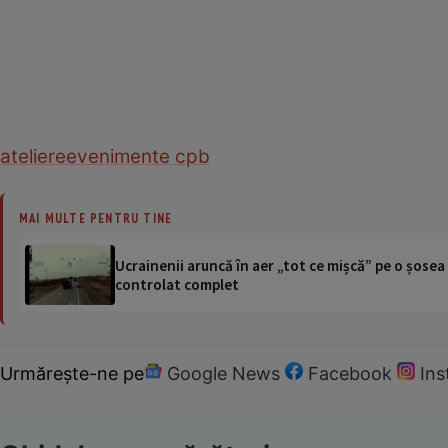
ateliere
evenimente cpb
MAI MULTE PENTRU TINE
Ucrainenii aruncă în aer „tot ce mișcă” pe o șose
controlat complet
Urmărește-ne pe
Google News
Facebook
In