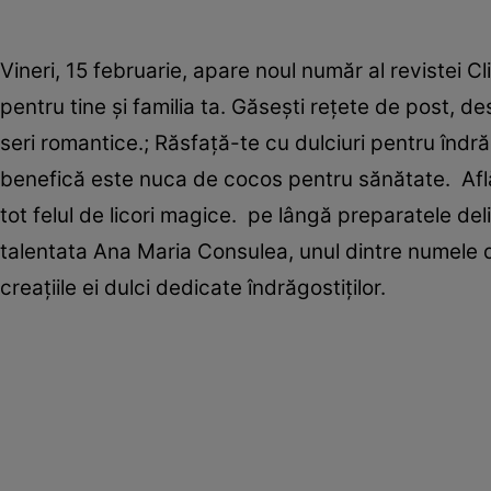
Vineri, 15 februarie, apare noul număr al revistei C
pentru tine şi familia ta. Găseşti reţete de post, d
seri romantice.; Răsfaţă-te cu dulciuri pentru îndrăg
benefică este nuca de cocos pentru sănătate. Află 
tot felul de licori magice. pe lângă preparatele del
talentata Ana Maria Consulea, unul dintre numele de
creaţiile ei dulci dedicate îndrăgostiţilor.