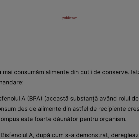
u mai consumăm alimente din cutii de conserve. Iat
omandare:
fenolul A (BPA) (această substanţă având rolul de 
nsum des de alimente din astfel de recipiente creş
 compus este foarte dăunător pentru organism.
n
Bisfenolul A, după cum s-a demonstrat, deregleaz