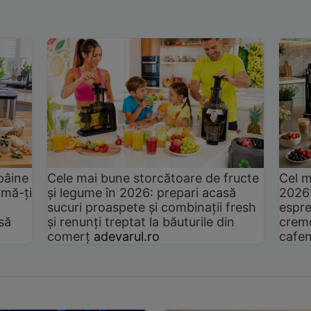
pâine
Cele mai bune storcătoare de fructe
Cel m
rmă-ți
și legume în 2026: prepari acasă
2026
sucuri proaspete și combinații fresh
espre
să
și renunți treptat la băuturile din
cremo
comerț
adevarul.ro
cafen