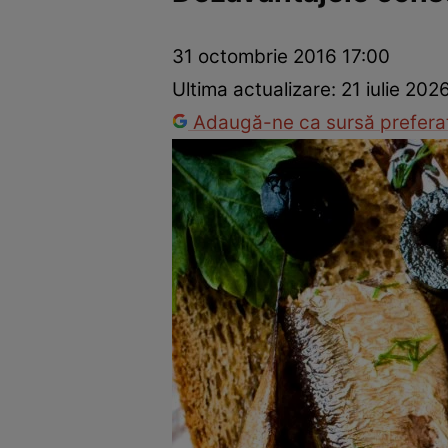
Ponturi în bucătărie
Mâncăruri rapide
Rețete cu legume
31 octombrie 2016 17:00
Ultima actualizare:
21 iulie 202
Adaugă-ne ca sursă preferat