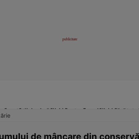
me
Sport
Stil de viață
Click! Pentru Femei
Click! Sănătate
ărie
umului de mâncare din conserv