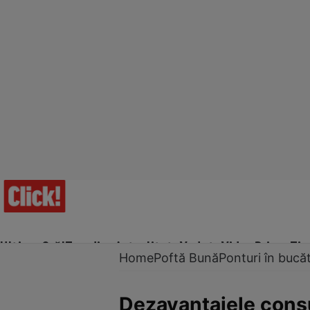
Ultima Oră!
Trending
Actualitate
Vedete
Video
Prime Ti
Home
Poftă Bună
Ponturi în bucăt
Dezavantajele cons