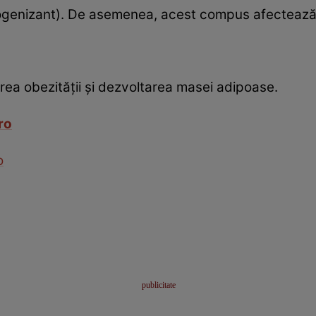
rogenizant). De asemenea, acest compus afectează cr
area obezităţii şi dezvoltarea masei adipoase.
ro
o