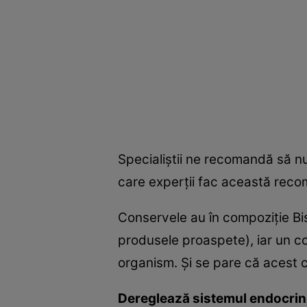
Specialiştii ne recomandă să n
care experţii fac această rec
Conservele au în compoziţie Bis
produsele proaspete), iar un co
organism. Şi se pare că acest
Dereglează sistemul endocri