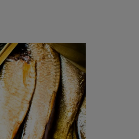
rincipal
Mese festive
Deserturi
Rețete