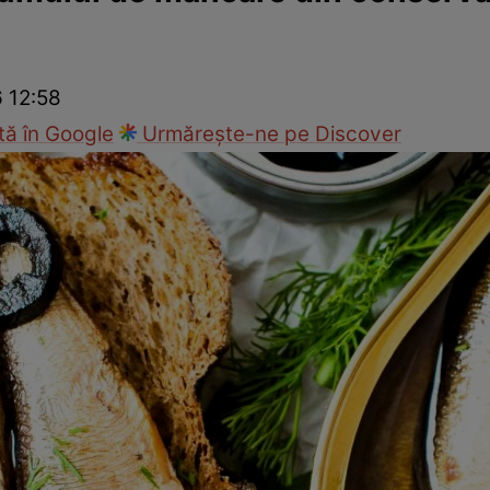
Gătește sănătos
Rețete cu carne
Rețete de regim
Felul p
6 12:58
ă în Google
Urmărește-ne pe Discover