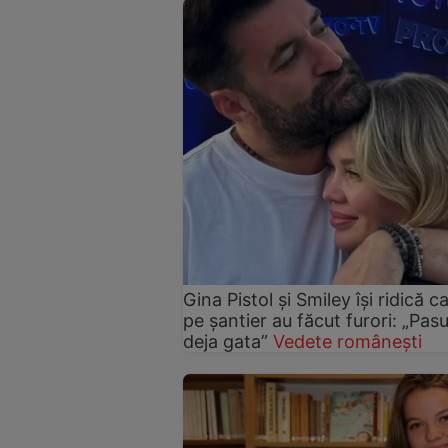
Gina Pistol și Smiley își ridică c
pe șantier au făcut furori: „Pas
deja gata”
Vedete românești