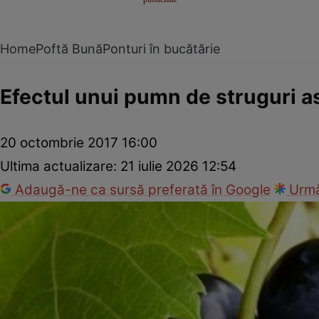
Home
Poftă Bună
Ponturi în bucătărie
Efectul unui pumn de struguri as
20 octombrie 2017 16:00
Ultima actualizare:
21 iulie 2026 12:54
Adaugă-ne ca sursă preferată în Google
Urmă