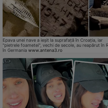
Epava unei nave a ieșit la suprafață în Croația, iar
"pietrele foametei", vechi de secole, au reapărut în R
în Germania
www.antena3.ro