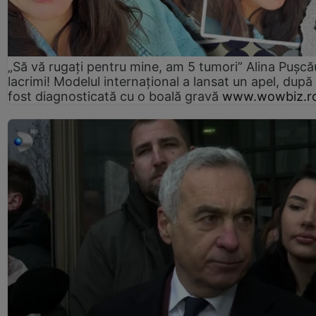
„Să vă rugați pentru mine, am 5 tumori” Alina Pușcău
lacrimi! Modelul internațional a lansat un apel, după
fost diagnosticată cu o boală gravă
www.wowbiz.r