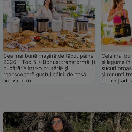
Cea mai bună mașină de făcut pâine
Cele mai bu
2026 – Top 5 + Bonus: transformă-ți
și legume în
bucătăria într-o brutărie și
sucuri proas
redescoperă gustul pâinii de casă
și renunți tr
adevarul.ro
comerț
adev