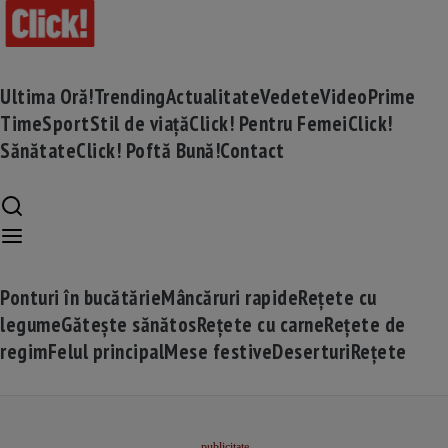
Ultima Oră!
Trending
Actualitate
Vedete
Video
Prime
Time
Sport
Stil de viață
Click! Pentru Femei
Click!
Sănătate
Click! Poftă Bună!
Contact
Ponturi în bucătărie
Mâncăruri rapide
Rețete cu
legume
Gătește sănătos
Rețete cu carne
Rețete de
regim
Felul principal
Mese festive
Deserturi
Rețete