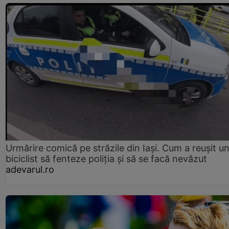
Urmărire comică pe străzile din Iași. Cum a reușit u
biciclist să fenteze poliția și să se facă nevăzut
adevarul.ro