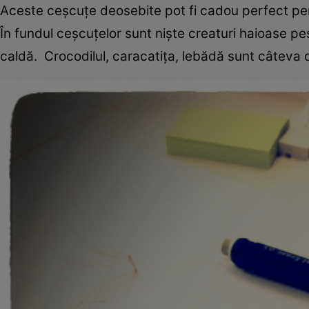
Aceste ceşcuţe deosebite pot fi cadou perfect pen
În fundul ceşcuţelor sunt nişte creaturi haioase pes
caldă. Crocodilul, caracatiţa, lebădă sunt câteva