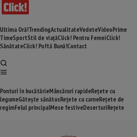
Ultima Oră!
Trending
Actualitate
Vedete
Video
Prime
Time
Sport
Stil de viață
Click! Pentru Femei
Click!
Sănătate
Click! Poftă Bună!
Contact
Ponturi în bucătărie
Mâncăruri rapide
Rețete cu
legume
Gătește sănătos
Rețete cu carne
Rețete de
regim
Felul principal
Mese festive
Deserturi
Rețete