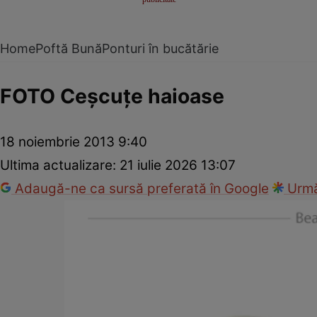
Home
Poftă Bună
Ponturi în bucătărie
FOTO Ceşcuţe haioase
18 noiembrie 2013 9:40
Ultima actualizare:
21 iulie 2026 13:07
Adaugă-ne ca sursă preferată în Google
Urmă