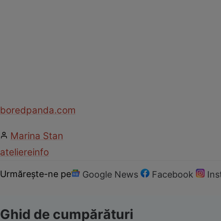
boredpanda.com
Marina Stan
ateliere
info
Urmărește-ne pe
Google News
Facebook
In
Ghid de cumpărături