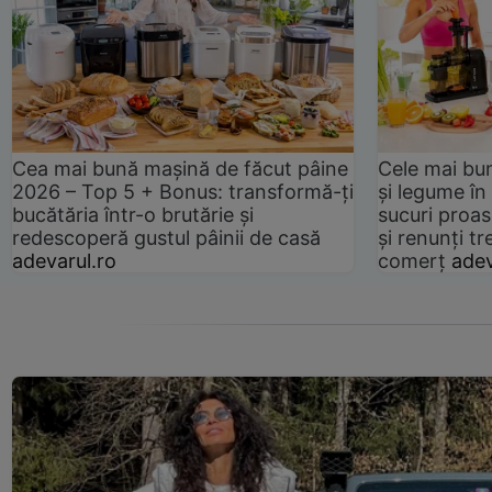
Cea mai bună mașină de făcut pâine
Cele mai bu
2026 – Top 5 + Bonus: transformă-ți
și legume în
bucătăria într-o brutărie și
sucuri proas
redescoperă gustul pâinii de casă
și renunți tr
adevarul.ro
comerț
adev