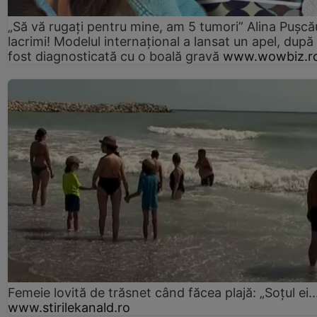
„Să vă rugați pentru mine, am 5 tumori” Alina Pușcău
lacrimi! Modelul internațional a lansat un apel, după
fost diagnosticată cu o boală gravă
www.wowbiz.r
Femeie lovită de trăsnet când făcea plajă: „Soțul ei..
www.stirilekanald.ro