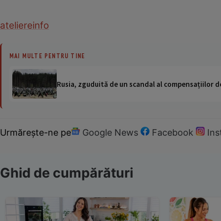
ateliere
info
MAI MULTE PENTRU TINE
Rusia, zguduită de un scandal al compensațiilor de
Urmărește-ne pe
Google News
Facebook
In
Ghid de cumpărături