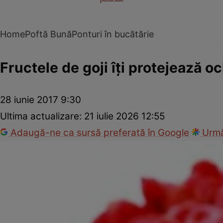
Home
Poftă Bună
Ponturi în bucătărie
Fructele de goji îţi protejează oc
28 iunie 2017 9:30
Ultima actualizare:
21 iulie 2026 12:55
Adaugă-ne ca sursă preferată în Google
Urmă