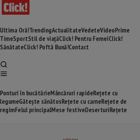
Ultima Oră!
Trending
Actualitate
Vedete
Video
Prime
Time
Sport
Stil de viață
Click! Pentru Femei
Click!
Sănătate
Click! Poftă Bună!
Contact
Ponturi în bucătărie
Mâncăruri rapide
Rețete cu
legume
Gătește sănătos
Rețete cu carne
Rețete de
regim
Felul principal
Mese festive
Deserturi
Rețete