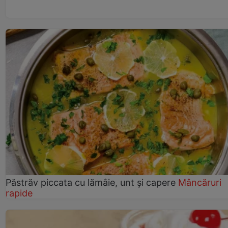
Păstrăv piccata cu lămâie, unt și capere
Mâncăruri
rapide