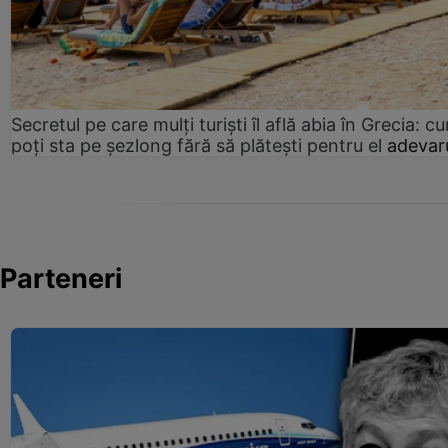
Secretul pe care mulți turiști îl află abia în Grecia: c
poți sta pe șezlong fără să plătești pentru el
adevaru
Parteneri