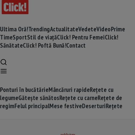
Ultima Oră!
Trending
Actualitate
Vedete
Video
Prime
Time
Sport
Stil de viață
Click! Pentru Femei
Click!
Sănătate
Click! Poftă Bună!
Contact
Ponturi în bucătărie
Mâncăruri rapide
Rețete cu
legume
Gătește sănătos
Rețete cu carne
Rețete de
regim
Felul principal
Mese festive
Deserturi
Rețete