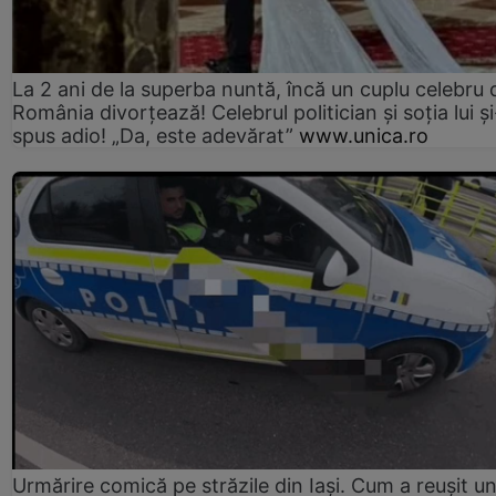
La 2 ani de la superba nuntă, încă un cuplu celebru 
România divorțează! Celebrul politician și soția lui ș
spus adio! „Da, este adevărat”
www.unica.ro
Urmărire comică pe străzile din Iași. Cum a reușit u