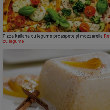
Pizza italiană cu legume proaspete și mozzarella
Re
cu legume