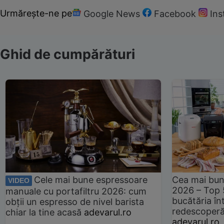
Urmărește-ne pe
Google News
Facebook
In
Ghid de cumpărături
Cele mai bune espressoare
Cea mai bun
VIDEO
2026 – Top 
manuale cu portafiltru 2026: cum
bucătăria înt
obții un espresso de nivel barista
redescoperă 
chiar la tine acasă
adevarul.ro
adevarul.ro