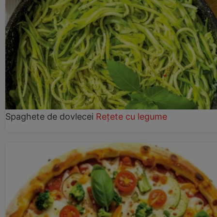
Spaghete de dovlecei
Rețete cu legume