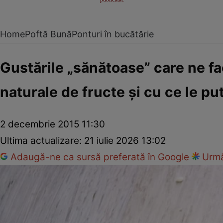
Home
Poftă Bună
Ponturi în bucătărie
Gustările „sănătoase” care ne fa
naturale de fructe şi cu ce le pu
2 decembrie 2015 11:30
Ultima actualizare:
21 iulie 2026 13:02
Adaugă-ne ca sursă preferată în Google
Urmă