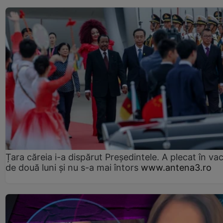
Țara căreia i-a dispărut Președintele. A plecat în va
de două luni și nu s-a mai întors
www.antena3.ro