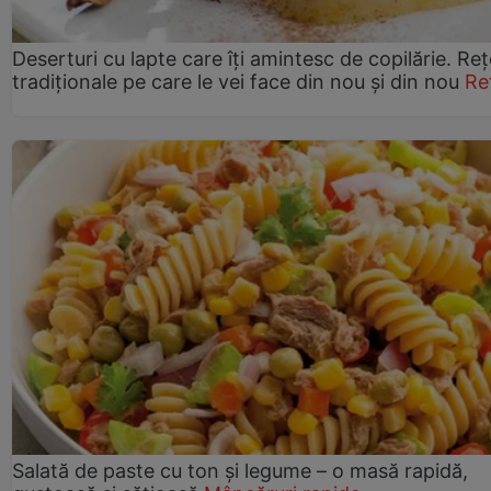
Deserturi cu lapte care îți amintesc de copilărie. Reț
tradiționale pe care le vei face din nou și din nou
Re
Salată de paste cu ton și legume – o masă rapidă,