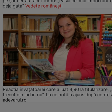
pe șantier au făcut furori: „Pasul cel mai important 
deja gata”
Vedete românești
Reacția învățătoarei care a luat 4,90 la titularizare:
trecut din iad în rai”. La ce notă a ajuns după contes
adevarul.ro