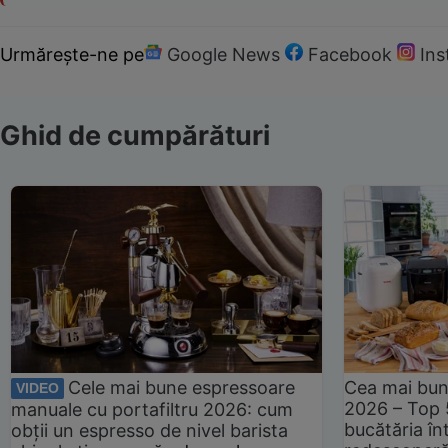
Urmărește-ne pe
Google News
Facebook
In
Ghid de cumpărături
Cele mai bune espressoare
Cea mai bun
VIDEO
2026 – Top 
manuale cu portafiltru 2026: cum
bucătăria înt
obții un espresso de nivel barista