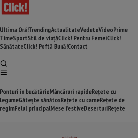
Ultima Oră!
Trending
Actualitate
Vedete
Video
Prime
Time
Sport
Stil de viață
Click! Pentru Femei
Click!
Sănătate
Click! Poftă Bună!
Contact
Ponturi în bucătărie
Mâncăruri rapide
Rețete cu
legume
Gătește sănătos
Rețete cu carne
Rețete de
regim
Felul principal
Mese festive
Deserturi
Rețete