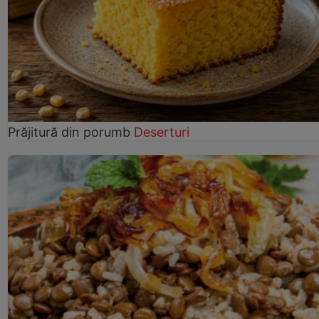
Prăjitură din porumb
Deserturi