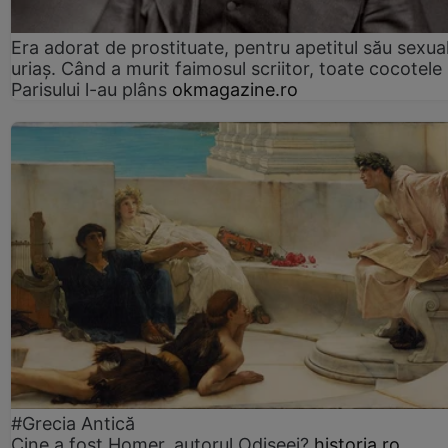
Era adorat de prostituate, pentru apetitul său sexua
uriaș. Când a murit faimosul scriitor, toate cocotele
Parisului l-au plâns
okmagazine.ro
#Grecia Antică
Cine a fost Homer, autorul Odiseei?
historia.ro