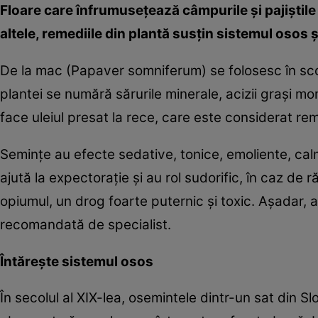
Floare care înfrumuseţează câmpurile şi pajiştile 
altele, remediile din plantă susţin sistemul osos 
De la mac (Papaver somniferum) se folosesc în scop
plantei se numără sărurile minerale, acizii graşi mon
face uleiul presat la rece, care este considerat r
Seminţe au efecte sedative, tonice, emoliente, ca
ajută la expectoraţie şi au rol sudorific, în caz de
opiumul, un drog foarte puternic şi toxic. Aşadar,
recomandată de specialist.
Întăreşte sistemul osos
În secolul al XIX-lea, osemintele dintr-un sat din S