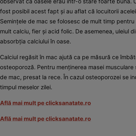
observat că oasele erau într-o stare foarte bună. U
fost posibil acest fapt şi au aflat că locuitorii a
Seminţele de mac se folosesc de mult timp pentru 
mult calciu, fier şi acid folic. De asemenea, uleiul 
absorbţia calciului în oase.
Calciul regăsit în mac ajută ca pe măsură ce îmbă
osteoporoză. Pentru menţinerea masei musculare s
de mac, presat la rece. În cazul osteoporozei se in
timpul meselor zilei.
Află mai mult pe clicksanatate.ro
Află mai mult pe clicksanatate.ro