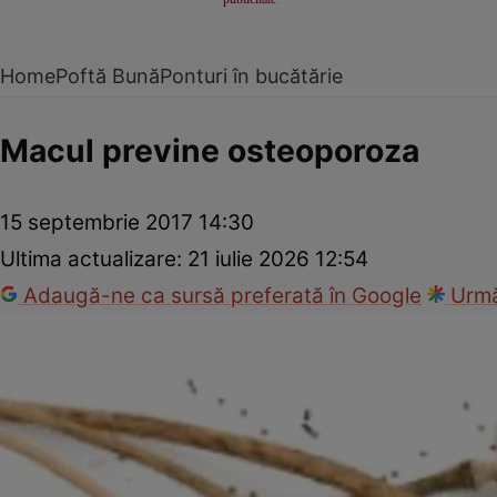
Home
Poftă Bună
Ponturi în bucătărie
Macul previne osteoporoza
15 septembrie 2017 14:30
Ultima actualizare:
21 iulie 2026 12:54
Adaugă-ne ca sursă preferată în Google
Urmă