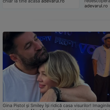
redescoperă 
chiar la tine acasă
adevarul.ro
adevarul.ro
Gina Pistol și Smiley își ridică casa visurilor! Imaginil