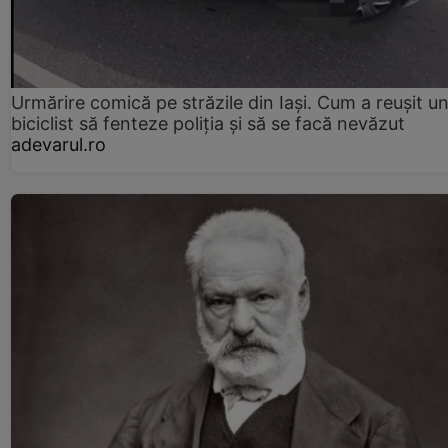
Urmărire comică pe străzile din Iași. Cum a reușit u
biciclist să fenteze poliția și să se facă nevăzut
adevarul.ro