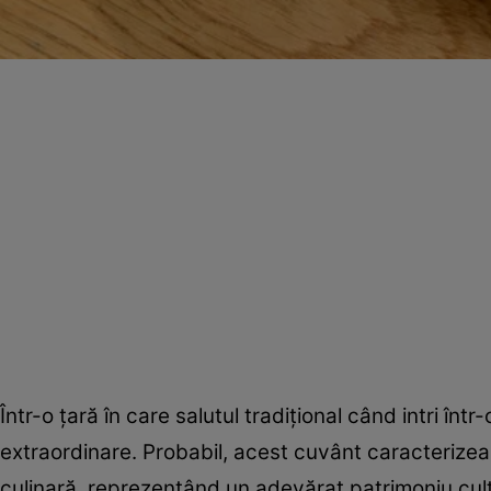
Într-o ţară în care salutul tradiţional când intri înt
extraordinare. Probabil, acest cuvânt caracterizea
culinară, reprezentând un adevărat patrimoniu cult