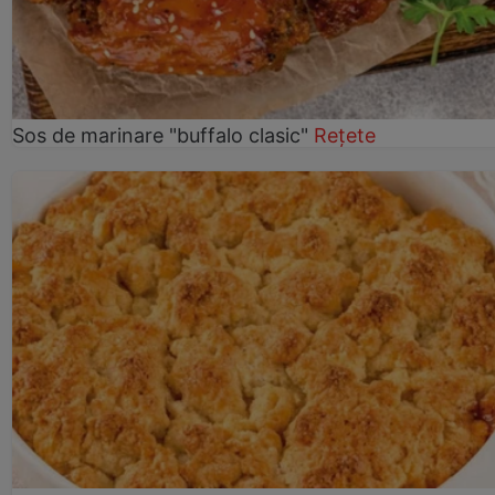
Sos de marinare "buffalo clasic"
Rețete