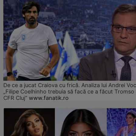
De ce a jucat Craiova cu frică. Analiza lui Andrei Voc
„Filipe Coelhinho trebuia să facă ce a făcut Tromso
CFR Cluj”
www.fanatik.ro