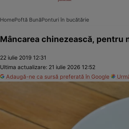
Home
Poftă Bună
Ponturi în bucătărie
Mâncarea chinezească, pentru mi
22 iulie 2019 12:31
Ultima actualizare:
21 iulie 2026 12:52
Adaugă-ne ca sursă preferată în Google
Urmă