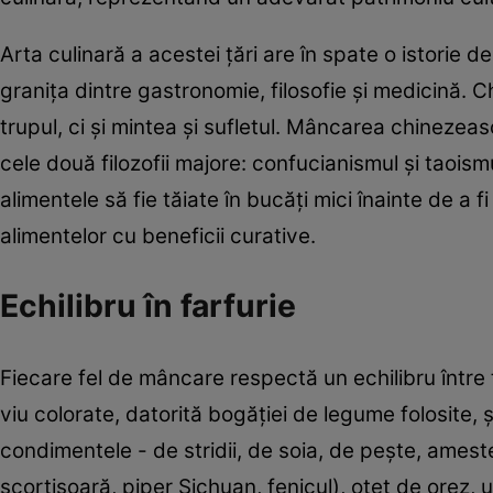
Arta culinară a acestei ţări are în spate o istorie de
graniţa dintre gastronomie, filosofie şi medicină. 
trupul, ci şi mintea şi sufletul. Mâncarea chinezea
cele două filozofii majore: confucianismul şi taoism
alimentele să fie tăiate în bucăţi mici înainte de a
alimentelor cu beneficii curative.
Echilibru în farfurie
Fiecare fel de mâncare respectă un echilibru între 
viu colorate, datorită bogăţiei de legume folosite, 
condimentele - de stridii, de soia, de peşte, ames
scorţişoară, piper Sichuan, fenicul), oţet de orez, 