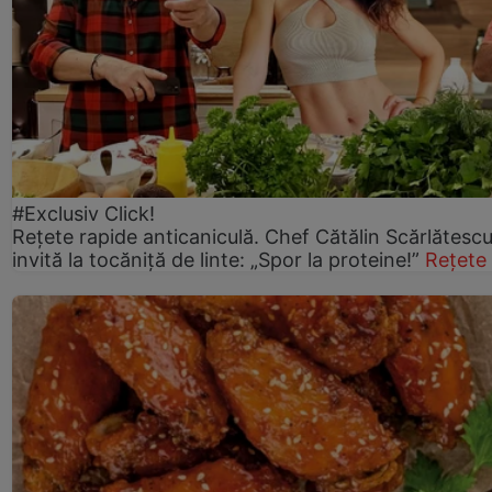
#Exclusiv Click!
Rețete rapide anticaniculă. Chef Cătălin Scărlătesc
invită la tocăniță de linte: „Spor la proteine!”
Rețete