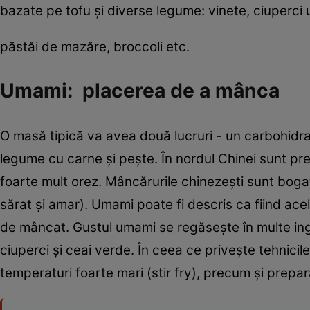
bazate pe tofu şi diverse legume: vinete, ciuperci 
păstăi de mazăre, broccoli etc.
Umami: placerea de a mânca
O masă tipică va avea două lucruri - un carbohidra
legume cu carne şi peşte. În nordul Chinei sunt prefe
foarte mult orez. Mâncărurile chinezeşti sunt bogat
sărat şi amar). Umami poate fi descris ca fiind ac
de mâncat. Gustul umami se regăseşte în multe ingr
ciuperci şi ceai verde. În ceea ce priveşte tehnicil
temperaturi foarte mari (stir fry), precum şi prepa