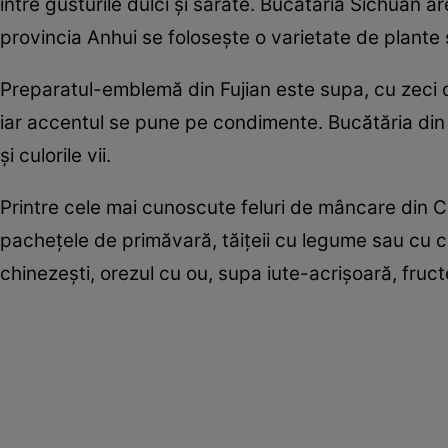
între gusturile dulci şi sărate. Bucătăria Sichuan ar
provincia Anhui se foloseşte o varietate de plante 
Preparatul-emblemă din Fujian este supa, cu zeci de
iar accentul se pune pe condimente. Bucătăria di
şi culorile vii.
Printre cele mai cunoscute feluri de mâncare din C
pacheţele de primăvară, tăiţeii cu legume sau cu c
chinezeşti, orezul cu ou, supa iute-acrişoară, fructe