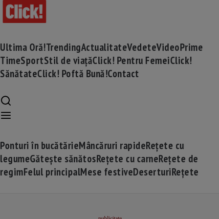
Ultima Oră!
Trending
Actualitate
Vedete
Video
Prime
Time
Sport
Stil de viață
Click! Pentru Femei
Click!
Sănătate
Click! Poftă Bună!
Contact
Ponturi în bucătărie
Mâncăruri rapide
Rețete cu
legume
Gătește sănătos
Rețete cu carne
Rețete de
regim
Felul principal
Mese festive
Deserturi
Rețete