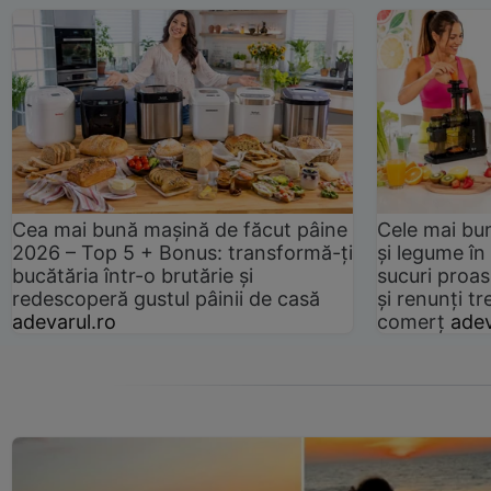
Cea mai bună mașină de făcut pâine
Cele mai bu
2026 – Top 5 + Bonus: transformă-ți
și legume în
bucătăria într-o brutărie și
sucuri proas
redescoperă gustul pâinii de casă
și renunți tr
adevarul.ro
comerț
adev