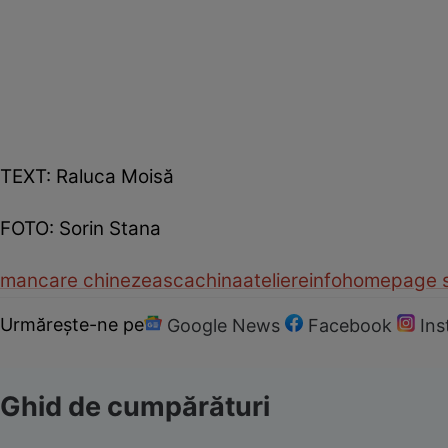
TEXT: Raluca Moisă
FOTO: Sorin Stana
mancare chinezeasca
china
ateliere
info
homepage s
Urmărește-ne pe
Google News
Facebook
In
Ghid de cumpărături