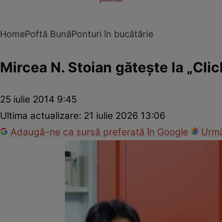
Home
Poftă Bună
Ponturi în bucătărie
Mircea N. Stoian găteşte la „Clic
25 iulie 2014 9:45
Ultima actualizare:
21 iulie 2026 13:06
Adaugă-ne ca sursă preferată în Google
Urmă