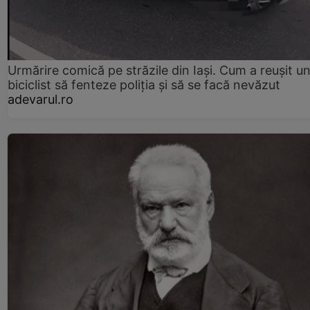
Urmărire comică pe străzile din Iași. Cum a reușit u
biciclist să fenteze poliția și să se facă nevăzut
adevarul.ro