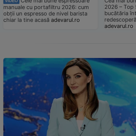
Cele mai bune espressoare
Cea mai bun
VIDEO
2026 – Top 
manuale cu portafiltru 2026: cum
bucătăria înt
obții un espresso de nivel barista
redescoperă 
chiar la tine acasă
adevarul.ro
adevarul.ro