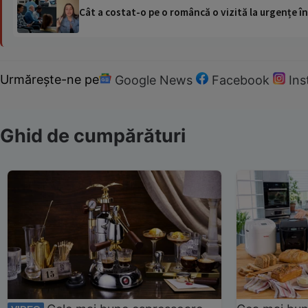
Cât a costat-o pe o româncă o vizită la urgențe în
Urmărește-ne pe
Google News
Facebook
In
Ghid de cumpărături