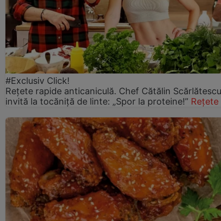
#Exclusiv Click!
Rețete rapide anticaniculă. Chef Cătălin Scărlătesc
invită la tocăniță de linte: „Spor la proteine!”
Rețete