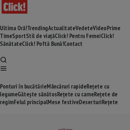
Ultima Oră!
Trending
Actualitate
Vedete
Video
Prime
Time
Sport
Stil de viață
Click! Pentru Femei
Click!
Sănătate
Click! Poftă Bună!
Contact
Ponturi în bucătărie
Mâncăruri rapide
Rețete cu
legume
Gătește sănătos
Rețete cu carne
Rețete de
regim
Felul principal
Mese festive
Deserturi
Rețete