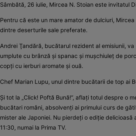
Sâmbătă, 26 iulie, Mircea N. Stoian este invitatul Di
Pentru că este un mare amator de dulciuri, Mircea 
dintre deserturile sale preferate.
Andrei Ţandără, bucătarul rezident al emisiunii, va 
umplute cu brânză şi spanac şi muşchiuleţ de porc 
copţi cu ierburi aromate şi ouă.
Chef Marian Lupu, unul dintre bucătarii de top ai B
Şi tot la „Click! Poftă Bună!“, aflaţi totul despre o
bucătari români, absolvenţi ai primului curs de găti
mister ale Japoniei. Nu pierdeţi o ediţie delicioasă a
11:30, numai la Prima TV.