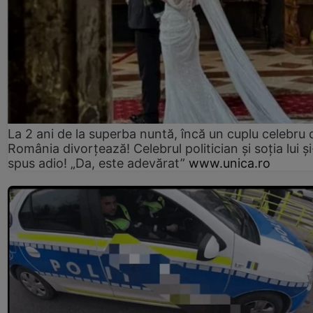
La 2 ani de la superba nuntă, încă un cuplu celebru 
România divorțează! Celebrul politician și soția lui ș
spus adio! „Da, este adevărat”
www.unica.ro