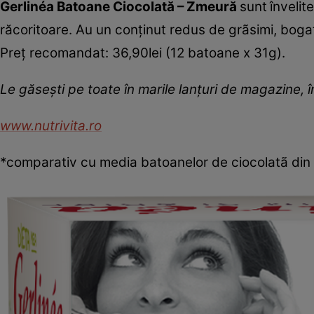
Gerlinéa Batoane Ciocolată – Zmeură
sunt
învelit
răcoritoare. Au un conţinut redus de grãsimi, bogat
Preţ recomandat: 36,90lei (12 batoane x 31g).
Le găseşti pe toate în marile lanţuri de magazine, în
www.nutrivita.ro
*comparativ cu media batoanelor de ciocolatã din 