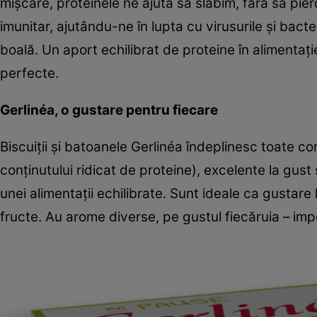
mişcare, proteinele ne ajută să slăbim, fără să pi
imunitar, ajutându-ne în lupta cu virusurile şi bac
boală. Un aport echilibrat de proteine în alimentaţi
perfecte.
Gerlinéa, o gustare pentru fiecare
Biscuiţii şi batoanele Gerlinéa îndeplinesc toate con
conţinutului ridicat de proteine), excelente la gust ş
unei alimentaţii echilibrate. Sunt ideale ca gustare
fructe. Au arome diverse, pe gustul fiecăruia – impo