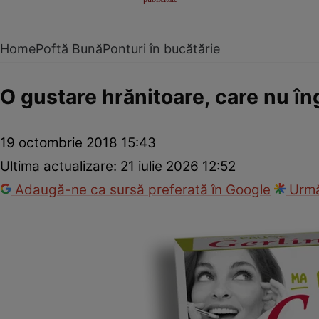
Home
Poftă Bună
Ponturi în bucătărie
O gustare hrănitoare, care nu în
19 octombrie 2018 15:43
Ultima actualizare:
21 iulie 2026 12:52
Adaugă-ne ca sursă preferată în Google
Urmă