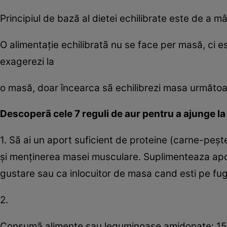
Principiul de bază al dietei echilibrate este de a mâ
O alimentaţie echilibratã nu se face per masă, ci es
exagerezi la
o masă, doar încearca sã echilibrezi masa următoa
Descoperã cele 7 reguli de aur pentru a ajunge la 
1. Sã ai un aport suficient de proteine ​​(carne-peş
şi menţinerea masei musculare. Suplimenteaza apor
gustare sau ca inlocuitor de masa cand esti pe fu
2.
Consumã alimente sau leguminoase amidonate: 15