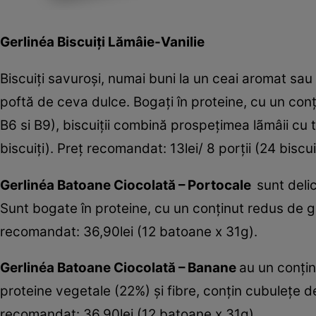
Gerlinéa Biscuiţi Lămâie-Vanilie
Biscuiţi savuroşi, numai buni la un ceai aromat sau 
poftă de ceva dulce. Bogaţi în proteine, cu un conţi
B6 si B9), biscuiţii combină prospeţimea lãmâii cu t
biscuiţi). Preţ recomandat: 13lei/ 8 porţii (24 biscuiţ
Gerlinéa Batoane Ciocolată – Portocale
sunt deli
Sunt bogate în proteine, cu un conţinut redus de g
recomandat: 36,90lei (12 batoane x 31g).
Gerlinéa Batoane Ciocolată – Banane
au un conţin
proteine vegetale (22%) şi fibre, conţin cubuleţe 
recomandat: 36,90lei (12 batoane x 31g).