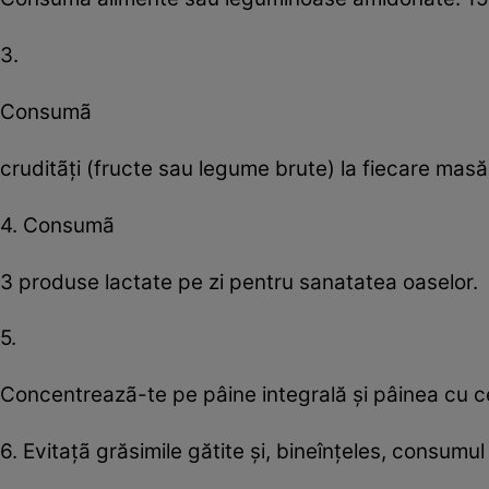
3.
Consumã
cruditãţi (fructe sau legume brute) la fiecare masă
4. Consumã
3 produse lactate pe zi pentru sanatatea oaselor.
5.
Concentreazã-te pe pâine integrală şi pâinea cu ce
6. Evitaţã grăsimile gătite şi, bineînţeles, consumul