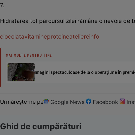
7.
Hidratarea tot parcursul zilei rămâne o nevoie de 
ciocolata
vitamine
proteine
ateliere
info
MAI MULTE PENTRU TINE
Imagini spectaculoase de la o operațiune în premie
Urmărește-ne pe
Google News
Facebook
In
Ghid de cumpărături