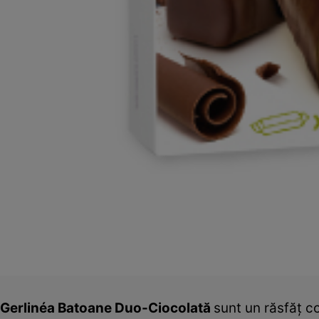
Gerlinéa Batoane Duo-Ciocolată
sunt un răsfăţ co