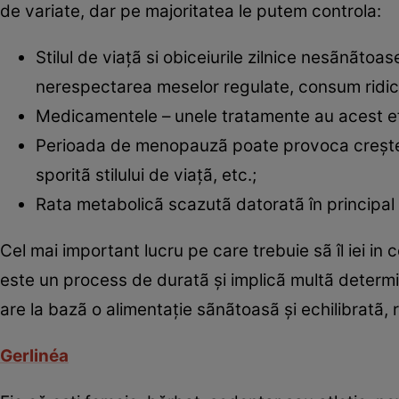
de variate, dar pe majoritatea le putem controla:
Stilul de viaţã si obiceiurile zilnice nesãnãtoa
nerespectarea meselor regulate, consum ridica
Medicamentele – unele tratamente au acest e
Perioada de menopauzã poate provoca creşteri 
sporitã stilului de viaţã, etc.;
Rata metabolicã scazutã datoratã în principal 
Cel mai important lucru pe care trebuie sã îl iei in
este un process de duratã şi implicã multã determin
are la bazã o alimentaţie sãnãtoasã şi echilibratã,
Gerlinéa