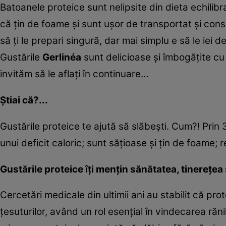
Batoanele proteice sunt nelipsite din dieta echilib
că ţin de foame şi sunt uşor de transportat şi consu
să ţi le prepari singură, dar mai simplu e să le iei d
Gustările
Gerlinéa
sunt delicioase şi îmbogăţite cu
invităm să le aflaţi în continuare…
Ştiai că?...
Gustările proteice te ajută să slăbeşti. Cum?! Pri
unui deficit caloric; sunt săţioase şi ţin de foame;
Gustările proteice îţi menţin sănătatea, tinereţea 
Cercetări medicale din ultimii ani au stabilit că pr
ţesuturilor, având un rol esenţial în vindecarea rănilo