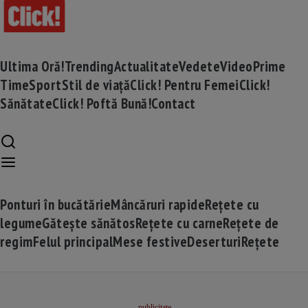
Ultima Oră!
Trending
Actualitate
Vedete
Video
Prime
Time
Sport
Stil de viață
Click! Pentru Femei
Click!
Sănătate
Click! Poftă Bună!
Contact
Ponturi în bucătărie
Mâncăruri rapide
Rețete cu
legume
Gătește sănătos
Rețete cu carne
Rețete de
regim
Felul principal
Mese festive
Deserturi
Rețete