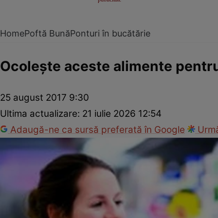
Home
Poftă Bună
Ponturi în bucătărie
Ocoleşte aceste alimente pentru 
25 august 2017 9:30
Ultima actualizare:
21 iulie 2026 12:54
Adaugă-ne ca sursă preferată în Google
Urmă