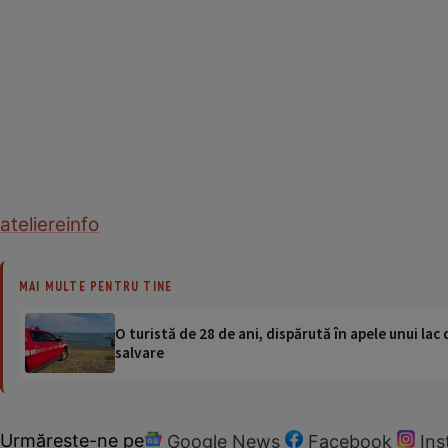
ateliere
info
MAI MULTE PENTRU TINE
O turistă de 28 de ani, dispărută în apele unui lac 
salvare
Urmărește-ne pe
Google News
Facebook
In