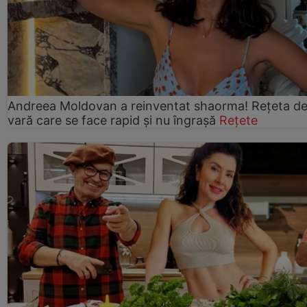
Andreea Moldovan a reinventat shaorma! Rețeta d
vară care se face rapid și nu îngrașă
Rețete