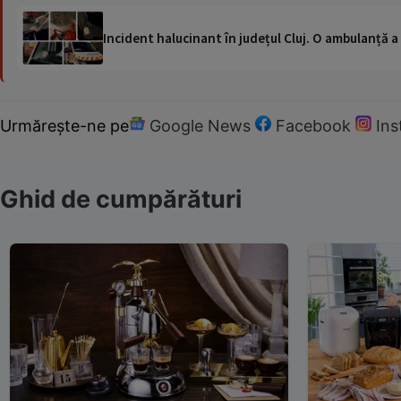
Incident halucinant în județul Cluj. O ambulanță 
Urmărește-ne pe
Google News
Facebook
In
Ghid de cumpărături