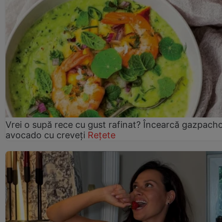
Vrei o supă rece cu gust rafinat? Încearcă gazpach
avocado cu creveți
Rețete