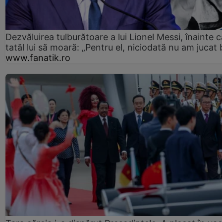
Dezvăluirea tulburătoare a lui Lionel Messi, înainte c
tatăl lui să moară: „Pentru el, niciodată nu am jucat 
www.fanatik.ro