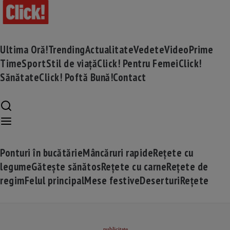
Ultima Oră!
Trending
Actualitate
Vedete
Video
Prime
Time
Sport
Stil de viață
Click! Pentru Femei
Click!
Sănătate
Click! Poftă Bună!
Contact
Ponturi în bucătărie
Mâncăruri rapide
Rețete cu
legume
Gătește sănătos
Rețete cu carne
Rețete de
regim
Felul principal
Mese festive
Deserturi
Rețete