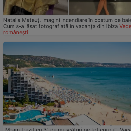
Natalia Mateuț, imagini incendiare în costum de bai
Cum s-a lăsat fotografiată în vacanța din Ibiza
Vede
românești
„M-am trezit cu 31 de mușcături pe tot corpul”. Vac