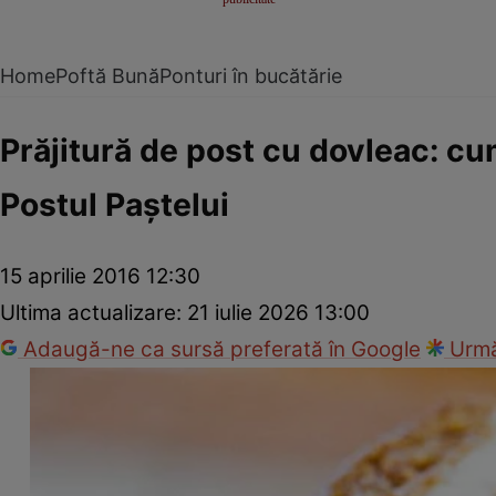
Home
Poftă Bună
Ponturi în bucătărie
Prăjitură de post cu dovleac: cu
Postul Paştelui
15 aprilie 2016 12:30
Ultima actualizare:
21 iulie 2026 13:00
Adaugă-ne ca sursă preferată în Google
Urmă