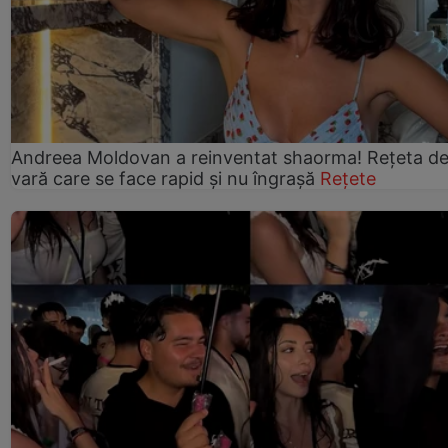
Andreea Moldovan a reinventat shaorma! Rețeta d
vară care se face rapid și nu îngrașă
Rețete