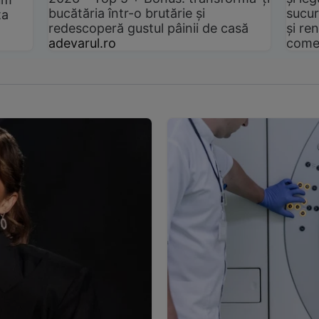
bucătăria într-o brutărie și
sucur
ta
redescoperă gustul pâinii de casă
și ren
adevarul.ro
come