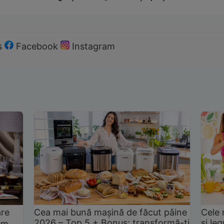
s
Facebook
Instagram
are
Cea mai bună mașină de făcut pâine
Cele 
2026 – Top 5 + Bonus: transformă-ți
și le
um