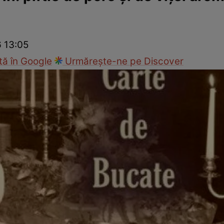
Gătește sănătos
Rețete cu carne
Rețete de regim
Felul p
6 13:05
ă în Google
Urmărește-ne pe Discover