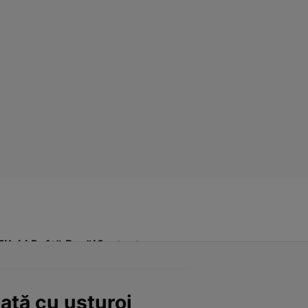
Click! Poftă Bună!
Contact
mată cu usturoi