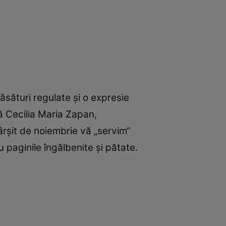
ăsături regulate şi o expresie
să Cecilia Maria Zapan,
rşit de noiembrie vă „servim“
 paginile îngălbenite şi pătate.