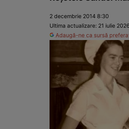
Ponturi în bucătărie
Mâncăruri rapide
Rețete cu legume
2 decembrie 2014 8:30
Ultima actualizare:
21 iulie 202
Adaugă-ne ca sursă preferat