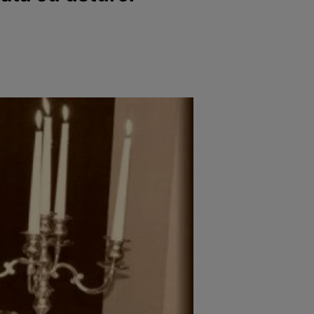
rincipal
Mese festive
Deserturi
Rețete