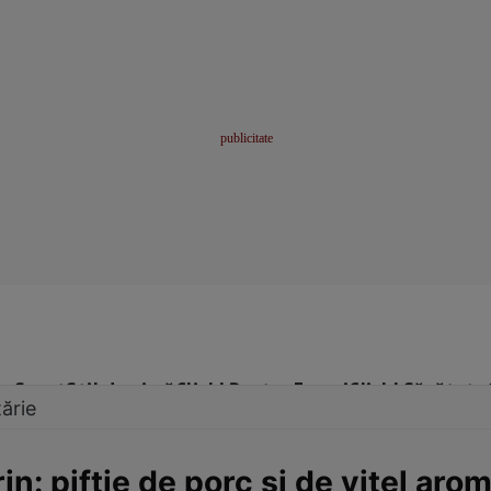
me
Sport
Stil de viață
Click! Pentru Femei
Click! Sănătate
ărie
n: piftie de porc şi de viţel aro