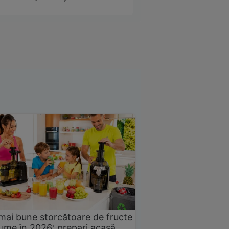
mai bune storcătoare de fructe
gume în 2026: prepari acasă