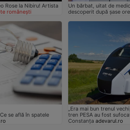
Rose la Nibiru! Artista
Un bărbat, uitat de medic
te românești
descoperit după șase ore
„Era mai bun trenul vechi,
e se află în spatele
tren PESA au fost sufocaț
.ro
Constanța
adevarul.ro