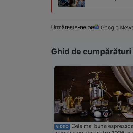
Urmărește-ne pe
Google New
Ghid de cumpărături
Cele mai bune espresso
VIDEO
manuale cu portafiltru 2026: c