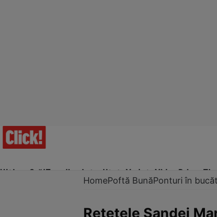
Ultima Oră!
Trending
Actualitate
Vedete
Video
Prime Ti
Home
Poftă Bună
Ponturi în bucăt
Reţetele Sandei Mari