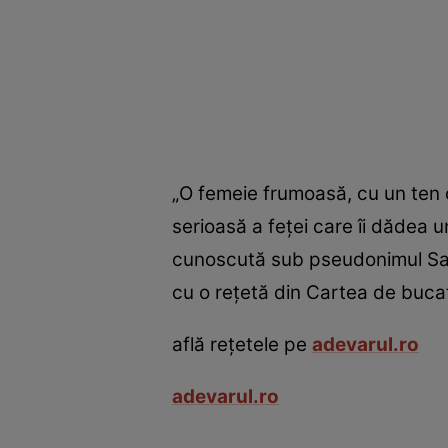
„O femeie frumoasă, cu un ten ca
serioasă a feţei care îi dădea u
cunoscută sub pseudonimul Sand
cu o reţetă din Cartea de bucat
află reţetele pe
adevarul.ro
adevarul.ro