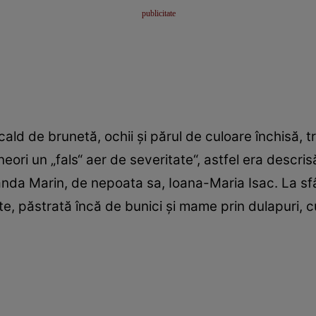
ld de brunetă, ochii şi părul de culoare închisă, tr
neori un „fals“ aer de severitate“, astfel era descri
a Marin, de nepoata sa, Ioana-Maria Isac. La sfâ
e, păstrată încă de bunici şi mame prin dulapuri, cu