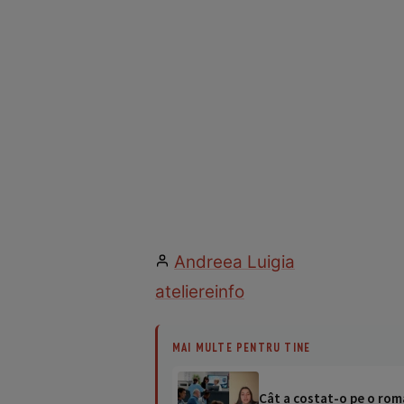
Andreea Luigia
ateliere
info
MAI MULTE PENTRU TINE
Cât a costat-o pe o româ