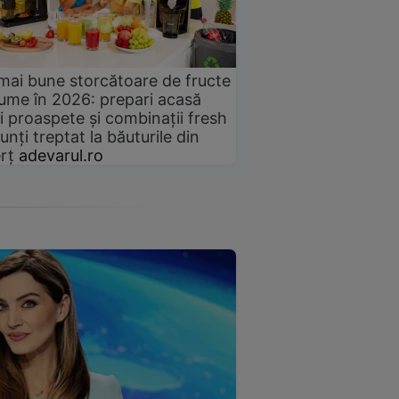
mai bune storcătoare de fructe
gume în 2026: prepari acasă
i proaspete și combinații fresh
unți treptat la băuturile din
rț
adevarul.ro