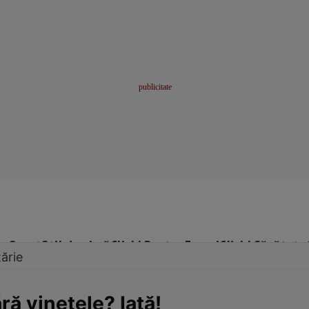
me
Sport
Stil de viață
Click! Pentru Femei
Click! Sănătate
ărie
ără vinetele? Iată!