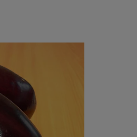
rincipal
Mese festive
Deserturi
Rețete