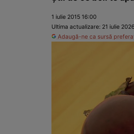
Ponturi în bucătărie
Mâncăruri rapide
Rețete cu legume
1 iulie 2015 16:00
Ultima actualizare:
21 iulie 202
Adaugă-ne ca sursă preferat