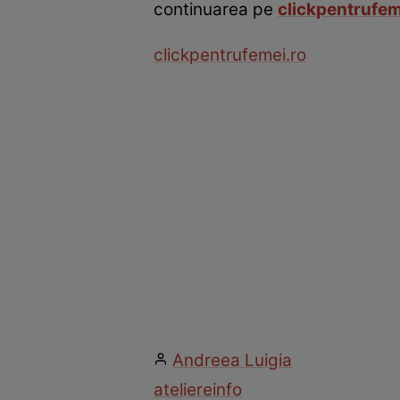
continuarea pe
clickpentrufem
clickpentrufemei.ro
Andreea Luigia
ateliere
info