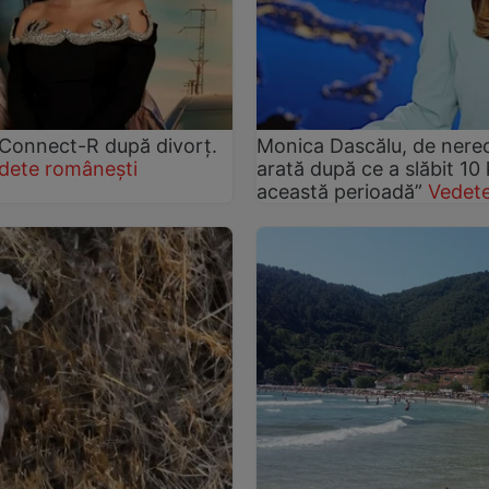
și Connect-R după divorț.
Monica Dascălu, de nere
dete românești
arată după ce a slăbit 10
această perioadă”
Vedete