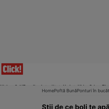
Ultima Oră!
Trending
Actualitate
Vedete
Video
Prime Ti
Home
Poftă Bună
Ponturi în bucăt
Ştii de ce boli te ap