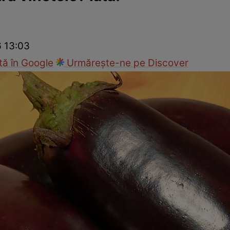
Gătește sănătos
Rețete cu carne
Rețete de regim
Felul p
6 13:03
ă în Google
Urmărește-ne pe Discover