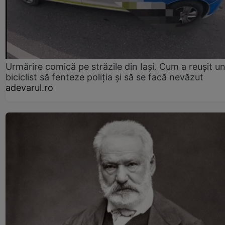
Urmărire comică pe străzile din Iași. Cum a reușit u
biciclist să fenteze poliția și să se facă nevăzut
adevarul.ro