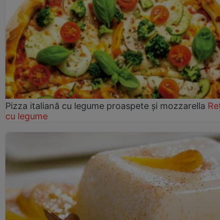
Pizza italiană cu legume proaspete și mozzarella
Re
cu legume