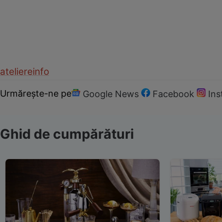
ateliere
info
Urmărește-ne pe
Google News
Facebook
In
Ghid de cumpărături