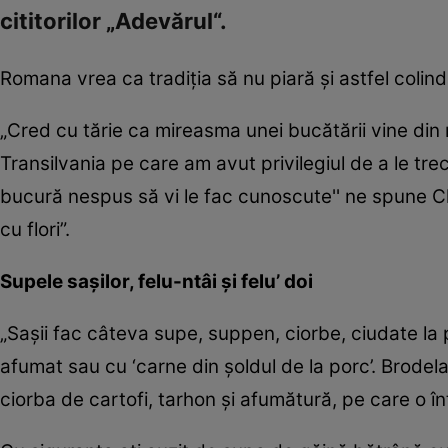
cititorilor „Adevărul“.
Romana vrea ca tradiţia să nu piară şi astfel colin
„Cred cu tărie ca mireasma unei bucătării vine din mu
Transilvania pe care am avut privilegiul de a le tr
bucură nespus să vi le fac cunoscute'' ne spune 
cu flori”.
Supele saşilor, felu-ntâi şi felu’ doi
„Saşii fac câteva supe, suppen, ciorbe, ciudate la
afumat sau cu ‘carne din şoldul de la porc’. Brode
ciorba de cartofi, tarhon şi afumătură, pe care o î