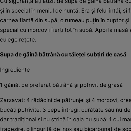
Cu siguranţa aţi auzit de supa de găină bătrână cu 
şi în special în meniul de nuntă. Era şi felul întâi, 
carnea fiartă din supă, o rumeau puţin în cuptor şi
special cu morcovii fierţi tot în supă. Apoi la ma
culege reţete.
Supa de găină bătrână cu tăieţei subţiri de casă
Ingrediente
1 găină, de preferat bătrână şi potrivit de grasă
Zarzavat: 4 rădăcini de pătrunjel şi 4 morcovi, crest
bucăţi potrivite, 3 cepe întregi, curăţate sau nu de
dar tradiţional şi nu strică în oala cu supă: 1 cui ma
fragezire, o linguriţă de inox sau bicarbonat de sod