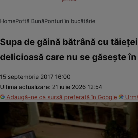
Home
Poftă Bună
Ponturi în bucătărie
Supa de găină bătrână cu tăieţei
delicioasă care nu se găseşte în
15 septembrie 2017 16:00
Ultima actualizare:
21 iulie 2026 12:54
Adaugă-ne ca sursă preferată în Google
Urmă