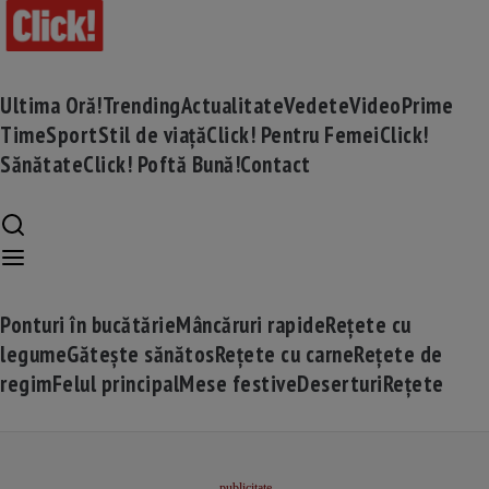
Ultima Oră!
Trending
Actualitate
Vedete
Video
Prime
Time
Sport
Stil de viață
Click! Pentru Femei
Click!
Sănătate
Click! Poftă Bună!
Contact
Ponturi în bucătărie
Mâncăruri rapide
Rețete cu
legume
Gătește sănătos
Rețete cu carne
Rețete de
regim
Felul principal
Mese festive
Deserturi
Rețete