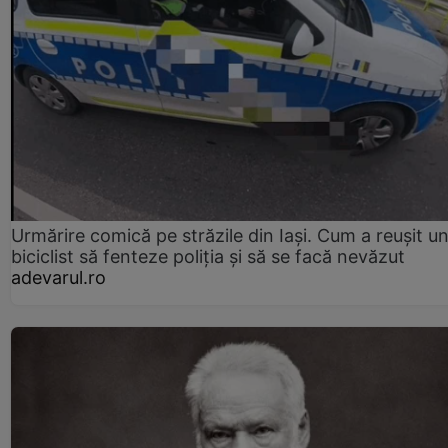
Urmărire comică pe străzile din Iași. Cum a reușit u
biciclist să fenteze poliția și să se facă nevăzut
adevarul.ro