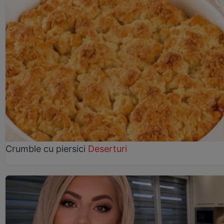
Crumble cu piersici
Deserturi