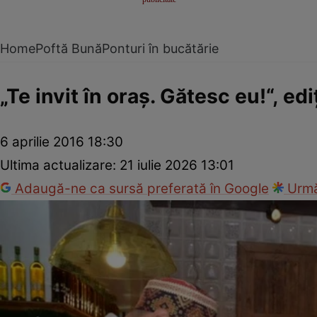
Home
Poftă Bună
Ponturi în bucătărie
„Te invit în oraş. Gătesc eu!“, ediţ
6 aprilie 2016 18:30
Ultima actualizare:
21 iulie 2026 13:01
Adaugă-ne ca sursă preferată în Google
Urmă