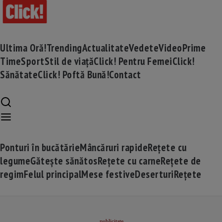
Ultima Oră!
Trending
Actualitate
Vedete
Video
Prime
Time
Sport
Stil de viață
Click! Pentru Femei
Click!
Sănătate
Click! Poftă Bună!
Contact
Ponturi în bucătărie
Mâncăruri rapide
Rețete cu
legume
Gătește sănătos
Rețete cu carne
Rețete de
regim
Felul principal
Mese festive
Deserturi
Rețete