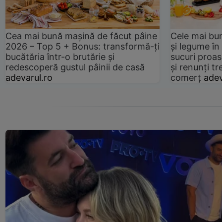
Cea mai bună mașină de făcut pâine
Cele mai bu
2026 – Top 5 + Bonus: transformă-ți
și legume în
bucătăria într-o brutărie și
sucuri proas
redescoperă gustul pâinii de casă
și renunți tr
adevarul.ro
comerț
adev