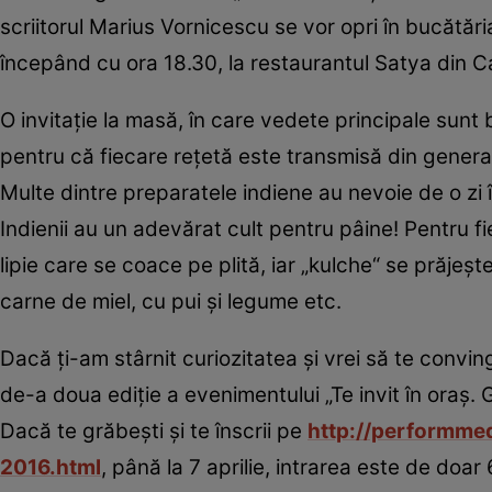
scriitorul Marius Vornicescu se vor opri în bucătăria
începând cu ora 18.30, la restaurantul Satya din Ca
O invitaţie la masă, în care vedete principale sunt 
pentru că fiecare reţetă este transmisă din generaţie 
Multe dintre preparatele indiene au nevoie de o zi în
Indienii au un adevărat cult pentru pâine! Pentru fi
lipie care se coace pe plită, iar „kulche“ se prăjeş
carne de miel, cu pui şi legume etc.
Dacă ţi-am stârnit curiozitatea şi vrei să te convin
de-a doua ediţie a evenimentului „Te invit în oraş.
Dacă te grăbeşti şi te înscrii pe
http://performmed
2016.html
, până la 7 aprilie, intrarea este de doar 