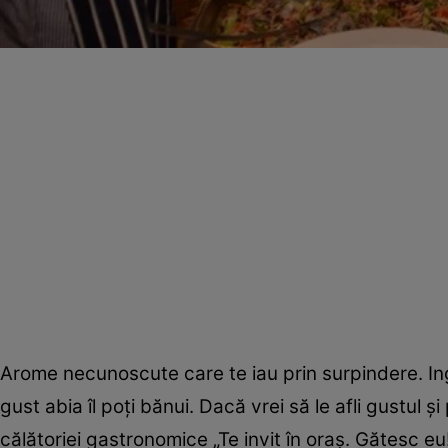
Arome necunoscute care te iau prin surpindere. Ingre
gust abia îl poţi bănui. Dacă vrei să le afli gustul 
călătoriei gastronomice „Te invit în oraş. Gătesc 