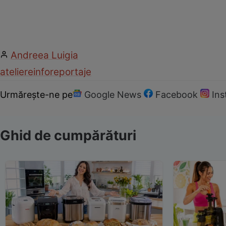
Andreea Luigia
ateliere
info
reportaje
Urmărește-ne pe
Google News
Facebook
In
Ghid de cumpărături