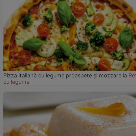
Pizza italiană cu legume proaspete și mozzarella
Re
cu legume