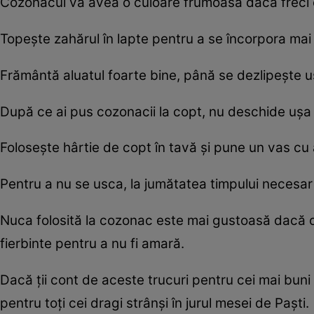
Cozonacul va avea o culoare frumoasă dacă freci 
Topeşte zahărul în lapte pentru a se încorpora mai
Frământă aluatul foarte bine, până se dezlipeşte 
După ce ai pus cozonacii la copt, nu deschide uşa 
Foloseşte hârtie de copt în tavă şi pune un vas cu
Pentru a nu se usca, la jumătatea timpului necesar 
Nuca folosită la cozonac este mai gustoasă dacă o p
fierbinte pentru a nu fi amară.
Dacă ţii cont de aceste trucuri pentru cei mai buni
pentru toţi cei dragi strânşi în jurul mesei de Paşti.