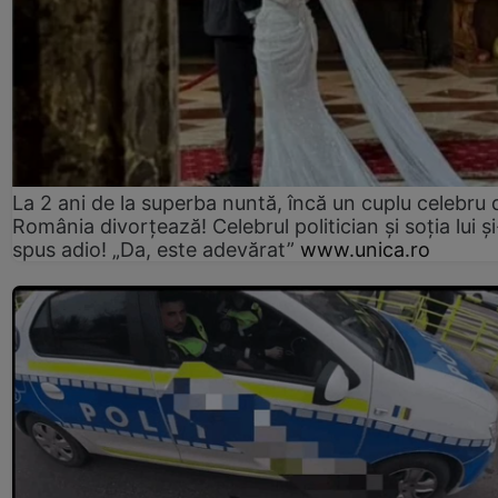
La 2 ani de la superba nuntă, încă un cuplu celebru 
România divorțează! Celebrul politician și soția lui ș
spus adio! „Da, este adevărat”
www.unica.ro