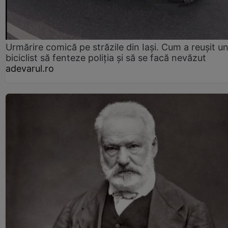
Urmărire comică pe străzile din Iași. Cum a reușit u
biciclist să fenteze poliția și să se facă nevăzut
adevarul.ro