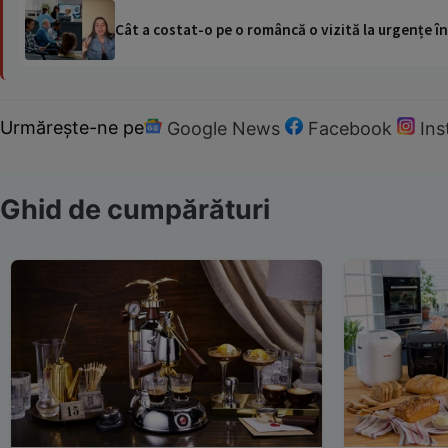
Cât a costat-o pe o româncă o vizită la urgențe în
Urmărește-ne pe
Google News
Facebook
In
Ghid de cumpărături