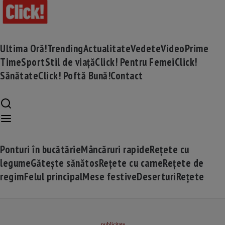
Ultima Oră!
Trending
Actualitate
Vedete
Video
Prime
Time
Sport
Stil de viață
Click! Pentru Femei
Click!
Sănătate
Click! Poftă Bună!
Contact
Ponturi în bucătărie
Mâncăruri rapide
Rețete cu
legume
Gătește sănătos
Rețete cu carne
Rețete de
regim
Felul principal
Mese festive
Deserturi
Rețete