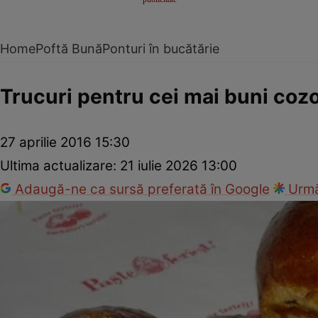
Home
Poftă Bună
Ponturi în bucătărie
Trucuri pentru cei mai buni coz
27 aprilie 2016 15:30
Ultima actualizare:
21 iulie 2026 13:00
Adaugă-ne ca sursă preferată în Google
Urmă