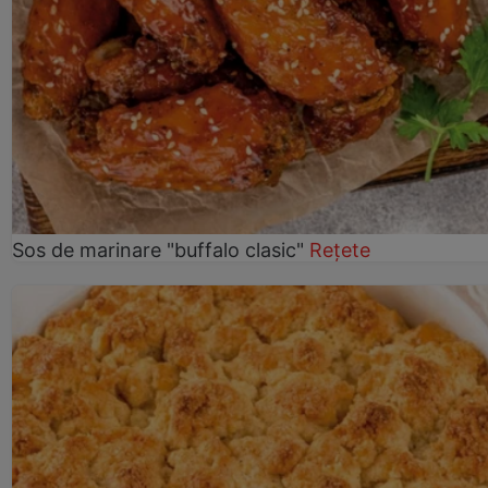
Sos de marinare "buffalo clasic"
Rețete