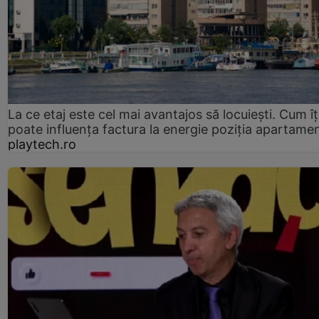
La ce etaj este cel mai avantajos să locuiești. Cum îț
poate influența factura la energie poziția apartamen
playtech.ro