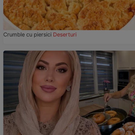
Crumble cu piersici
Deserturi