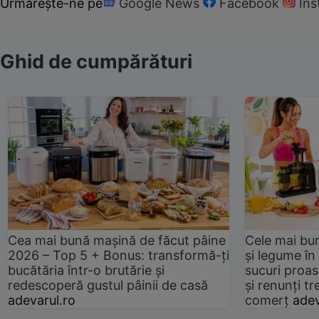
Urmărește-ne pe
Google News
Facebook
In
Ghid de cumpărături
Cea mai bună mașină de făcut pâine
Cele mai bu
2026 – Top 5 + Bonus: transformă-ți
și legume în
bucătăria într-o brutărie și
sucuri proas
redescoperă gustul pâinii de casă
și renunți tr
adevarul.ro
comerț
adev