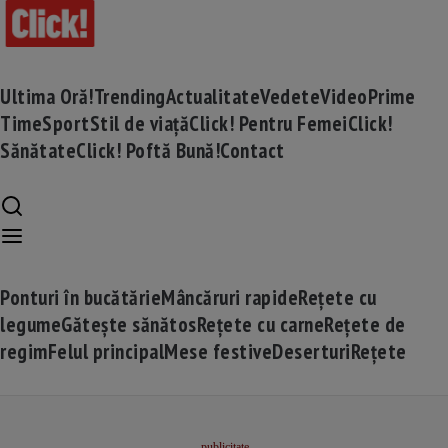
Ultima Oră!
Trending
Actualitate
Vedete
Video
Prime
Time
Sport
Stil de viață
Click! Pentru Femei
Click!
Sănătate
Click! Poftă Bună!
Contact
Ponturi în bucătărie
Mâncăruri rapide
Rețete cu
legume
Gătește sănătos
Rețete cu carne
Rețete de
regim
Felul principal
Mese festive
Deserturi
Rețete