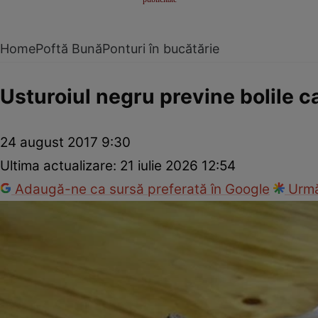
Home
Poftă Bună
Ponturi în bucătărie
Usturoiul negru previne bolile c
24 august 2017 9:30
Ultima actualizare:
21 iulie 2026 12:54
Adaugă-ne ca sursă preferată în Google
Urmă