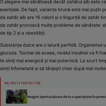
O alegere mai sănătoasă decât zahărul alb este ce
esenţiale. De fapt, varianta brună este mai puţin p
de zahăr alb are 16 calorii şi o linguriţă de zahăr b
de zahăr provoacă multe probleme de sănătate: afect
de tip 2 şi a obezităţii.
Substanţa dulce are o latură perfidă. Organismu
glucoza. Tocmai de aceea, nivelul insulinei va fi f
te simţi mai energică şi mai puternică. La scurt tim
simţi înfometată şi să tânjeşti chiar după mai multe 
MAI MULTE PENTRU TINE
Imagini spectaculoase de la o operațiune în premie