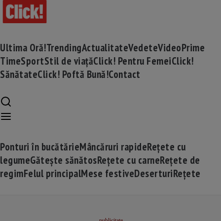
Ultima Oră!
Trending
Actualitate
Vedete
Video
Prime
Time
Sport
Stil de viață
Click! Pentru Femei
Click!
Sănătate
Click! Poftă Bună!
Contact
Ponturi în bucătărie
Mâncăruri rapide
Rețete cu
legume
Gătește sănătos
Rețete cu carne
Rețete de
regim
Felul principal
Mese festive
Deserturi
Rețete