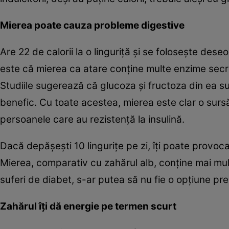
Mierea poate cauza probleme digestive
Are 22 de calorii la o linguriţă şi se foloseşte deseo
este că mierea ca atare conţine multe enzime secret
Studiile sugerează că glucoza şi fructoza din ea s
benefic. Cu toate acestea, mierea este clar o sursă
persoanele care au rezistenţă la insulină.
Dacă depăşeşti 10 linguriţe pe zi, îţi poate provoc
Mierea, comparativ cu zahărul alb, conţine mai multe
suferi de diabet, s-ar putea să nu fie o opţiune pr
Zahărul îţi dă energie pe termen scurt