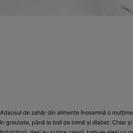
Adaosul de zahăr din alimente înseamnă o mulţime d
în greutate, până la boli de inimă şi diabet. Chiar
îndulcitorii, deşi au puţine calorii, trebuie aleşi cu gr