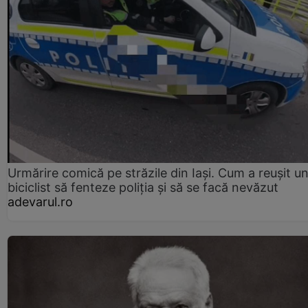
Urmărire comică pe străzile din Iași. Cum a reușit u
biciclist să fenteze poliția și să se facă nevăzut
adevarul.ro