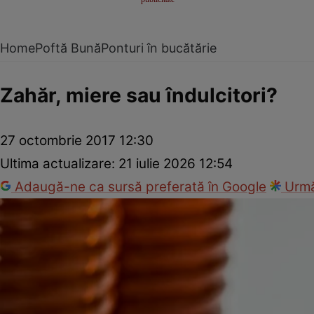
Home
Poftă Bună
Ponturi în bucătărie
Zahăr, miere sau îndulcitori?
27 octombrie 2017 12:30
Ultima actualizare:
21 iulie 2026 12:54
Adaugă-ne ca sursă preferată în Google
Urmă