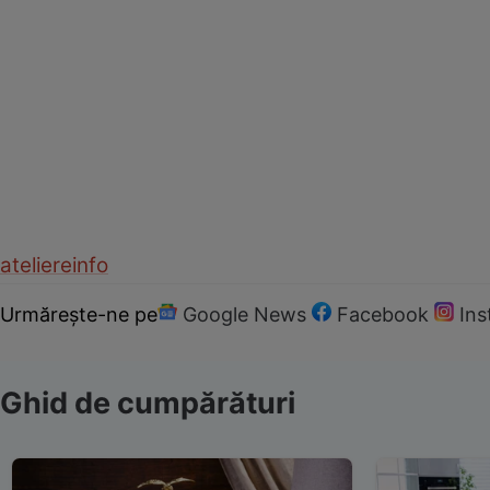
ateliere
info
Urmărește-ne pe
Google News
Facebook
In
Ghid de cumpărături