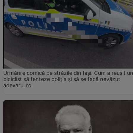
Urmărire comică pe străzile din Iași. Cum a reușit u
biciclist să fenteze poliția și să se facă nevăzut
adevarul.ro