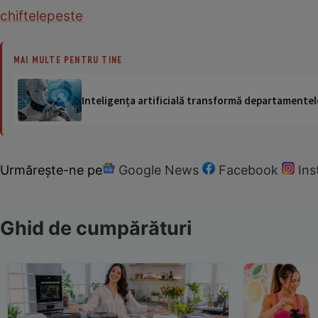
chiftele
peste
MAI MULTE PENTRU TINE
Inteligența artificială transformă departamentele
Urmărește-ne pe
Google News
Facebook
In
Ghid de cumpărături