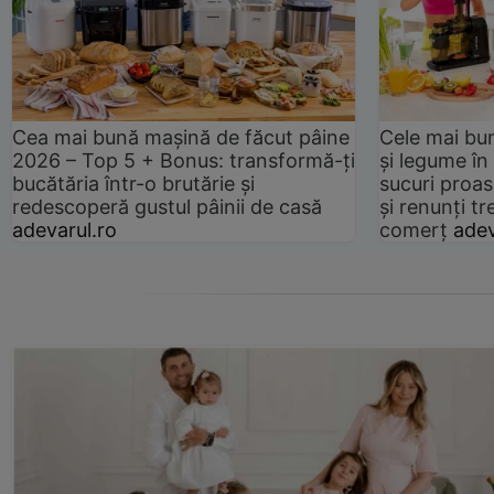
Cea mai bună mașină de făcut pâine
Cele mai bu
2026 – Top 5 + Bonus: transformă-ți
și legume în
bucătăria într-o brutărie și
sucuri proas
redescoperă gustul pâinii de casă
și renunți tr
adevarul.ro
comerț
adev