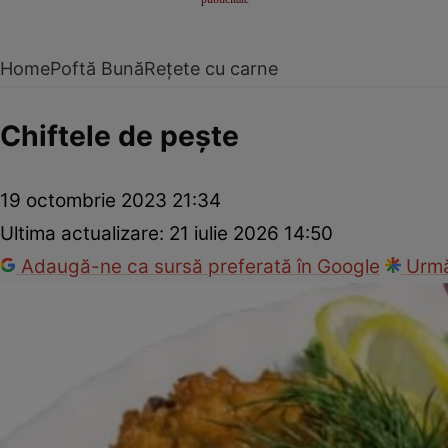
Home
Poftă Bună
Rețete cu carne
Chiftele de pește
19 octombrie 2023 21:34
Ultima actualizare:
21 iulie 2026 14:50
Adaugă-ne ca sursă preferată în Google
Urmă