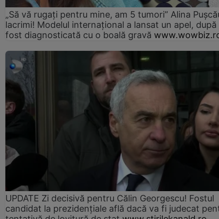
„Să vă rugați pentru mine, am 5 tumori” Alina Pușcău
lacrimi! Modelul internațional a lansat un apel, după
fost diagnosticată cu o boală gravă
www.wowbiz.r
UPDATE Zi decisivă pentru Călin Georgescu! Fostul
candidat la prezidențiale află dacă va fi judecat pen
tentativă de lovitură de stat
www.stirilekanald.ro