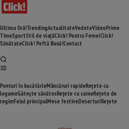
Ultima Oră!
Trending
Actualitate
Vedete
Video
Prime
Time
Sport
Stil de viață
Click! Pentru Femei
Click!
Sănătate
Click! Poftă Bună!
Contact
Ponturi în bucătărie
Mâncăruri rapide
Rețete cu
legume
Gătește sănătos
Rețete cu carne
Rețete de
regim
Felul principal
Mese festive
Deserturi
Rețete