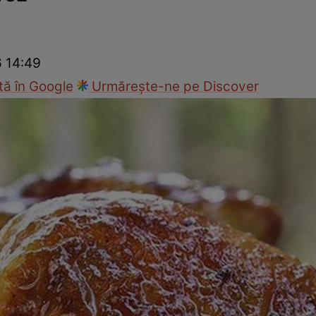
Gătește sănătos
Rețete cu carne
Rețete de regim
Felul p
6 14:49
ă în Google
Urmărește-ne pe Discover