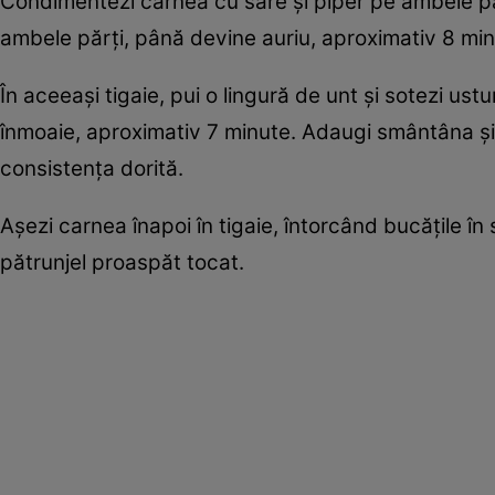
Condimentezi carnea cu sare și piper pe ambele părți.
ambele părți, până devine auriu, aproximativ 8 minu
În aceeași tigaie, pui o lingură de unt și sotezi ust
înmoaie, aproximativ 7 minute. Adaugi smântâna și 
consistența dorită.
Așezi carnea înapoi în tigaie, întorcând bucățile în
pătrunjel proaspăt tocat.