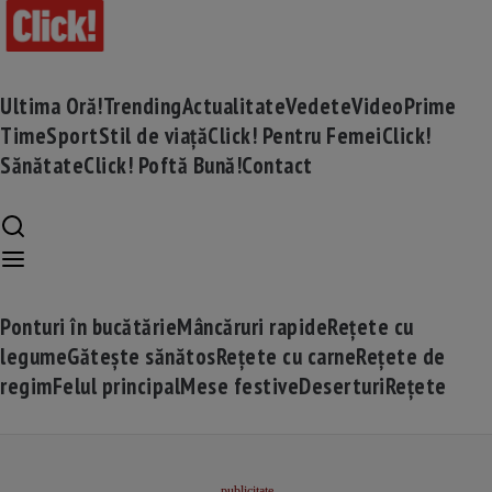
Ultima Oră!
Trending
Actualitate
Vedete
Video
Prime
Time
Sport
Stil de viață
Click! Pentru Femei
Click!
Sănătate
Click! Poftă Bună!
Contact
Ponturi în bucătărie
Mâncăruri rapide
Rețete cu
legume
Gătește sănătos
Rețete cu carne
Rețete de
regim
Felul principal
Mese festive
Deserturi
Rețete