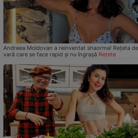
Andreea Moldovan a reinventat shaorma! Rețeta d
vară care se face rapid și nu îngrașă
Rețete