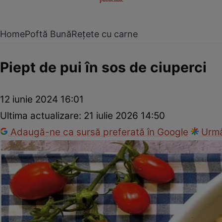
Home
Poftă Bună
Rețete cu carne
Piept de pui în sos de ciuperci
12 iunie 2024 16:01
Ultima actualizare:
21 iulie 2026 14:50
Adaugă-ne ca sursă preferată în Google
Urmă