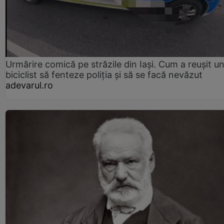
Urmărire comică pe străzile din Iași. Cum a reușit u
biciclist să fenteze poliția și să se facă nevăzut
adevarul.ro