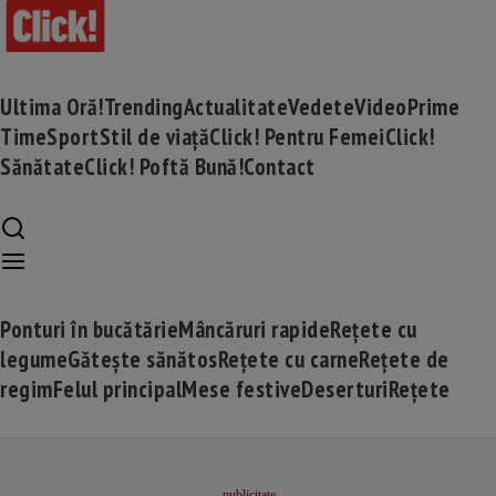
Ultima Oră!
Trending
Actualitate
Vedete
Video
Prime
Time
Sport
Stil de viață
Click! Pentru Femei
Click!
Sănătate
Click! Poftă Bună!
Contact
Ponturi în bucătărie
Mâncăruri rapide
Rețete cu
legume
Gătește sănătos
Rețete cu carne
Rețete de
regim
Felul principal
Mese festive
Deserturi
Rețete