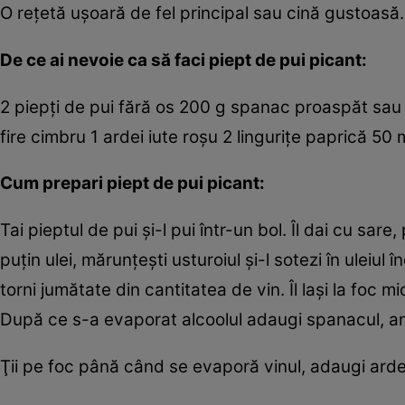
O reţetă uşoară de fel principal sau cină gustoasă.
De ce ai nevoie ca să faci piept de pui picant:
2 piepţi de pui fără os 200 g spanac proaspăt sau c
fire cimbru 1 ardei iute roşu 2 linguriţe paprică 50 m
Cum prepari
piept de pui picant:
Tai pieptul de pui şi-l pui într-un bol. Îl dai cu sare,
puţin ulei, mărunţeşti usturoiul şi-l sotezi în uleiu
torni jumătate din cantitatea de vin. Îl laşi la foc 
După ce s-a evaporat alcoolul adaugi spanacul, amest
Ţii pe foc până când se evaporă vinul, adaugi ardeiul