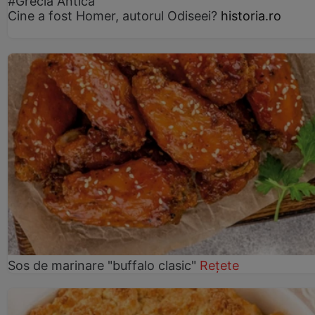
#Grecia Antică
Cine a fost Homer, autorul Odiseei?
historia.ro
Sos de marinare "buffalo clasic"
Rețete