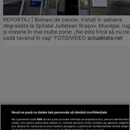
REPORTAJ | Bolnavi de cancer, tratați în saloane
degradate la Spitalul Județean Brașov. Mucegai, ru
și mizerie în mai multe zone: „Ne este frică să nu ne
cadă tavanul în cap” FOTO/VIDEO
actualitate.net
Nouă ne pasă ca datele tale personale să rămână confidențiale
Noi și partenerii noștri
606
stocăm și/sau accesăm informații pe dispozitivul dvs., precum identificatorii
cookie unici pentru prelucrarea datelor cu caracter personal. Puteți accepta sau gestiona alegerile
dvs. făcând clic mai jos sau în orice moment, pe pagina cu politica de confidențialitate. Aceste alegeri
vor fi raportate partenerilor noștri și nu vă vor afecta navigarea.
Mai multe detalii