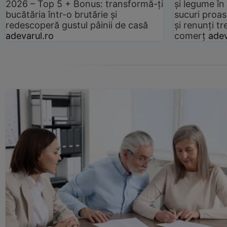
2026 – Top 5 + Bonus: transformă-ți
și legume în
bucătăria într-o brutărie și
sucuri proas
redescoperă gustul pâinii de casă
și renunți tr
adevarul.ro
comerț
adev