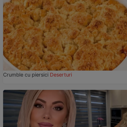
Crumble cu piersici
Deserturi