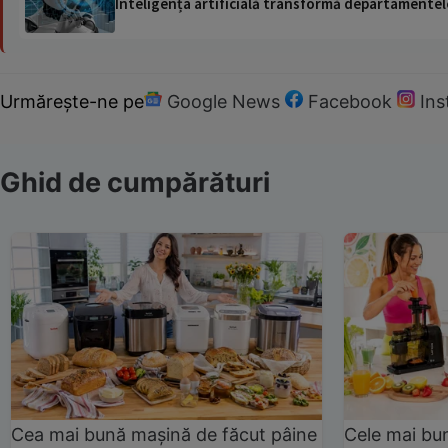
Inteligența artificială transformă departamentele
Urmărește-ne pe
Google News
Facebook
In
Ghid de cumpărături
Cea mai bună mașină de făcut pâine
Cele mai bu