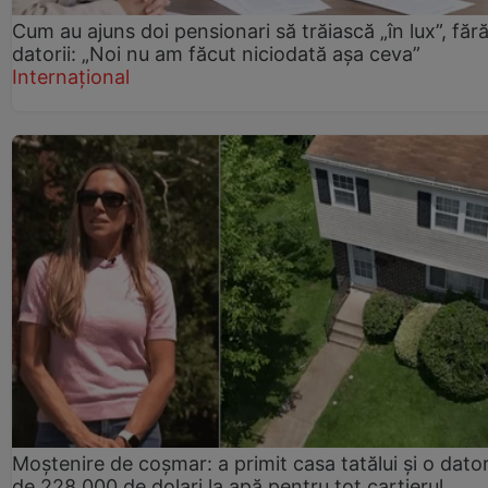
Cum au ajuns doi pensionari să trăiască „în lux”, făr
datorii: „Noi nu am făcut niciodată așa ceva”
Internațional
Moștenire de coșmar: a primit casa tatălui și o dator
de 228.000 de dolari la apă pentru tot cartierul