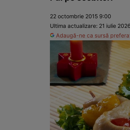
Ponturi în bucătărie
Mâncăruri rapide
Rețete cu legume
22 octombrie 2015 9:00
Ultima actualizare:
21 iulie 202
Adaugă-ne ca sursă preferat