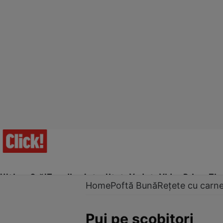
Ultima Oră!
Trending
Actualitate
Vedete
Video
Prime Ti
Home
Poftă Bună
Rețete cu carn
Pui pe scobitori