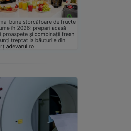
mai bune storcătoare de fructe
gume în 2026: prepari acasă
i proaspete și combinații fresh
unți treptat la băuturile din
rț
adevarul.ro