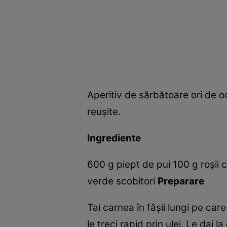
Aperitiv de sărbătoare ori de oc
reuşite.
Ingrediente
600 g piept de pui 100 g roşii 
verde scobitori
Preparare
Tai carnea în fâşii lungi pe care 
le treci rapid prin ulei. Le dai la