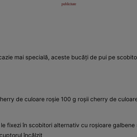
azie mai specială, aceste bucăţi de pui pe scobitori 
cherry de culoare roşie 100 g roşii cherry de culoar
le fixezi în scobitori alternativ cu roşioare galbene ş
 cuptorul încălzit