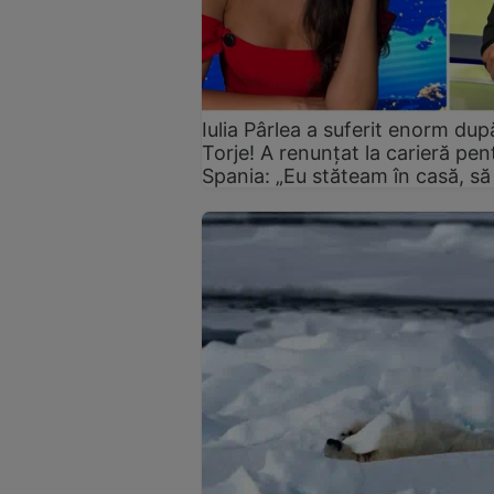
Iulia Pârlea a suferit enorm du
Torje! A renunțat la carieră pent
Spania: „Eu stăteam în casă, să