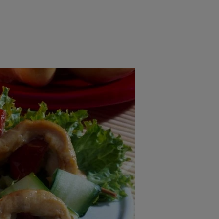
rincipal
Mese festive
Deserturi
Rețete