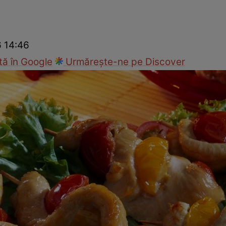
Gătește sănătos
Rețete cu carne
Rețete de regim
Felul p
6 14:46
ă în Google
Urmărește-ne pe Discover