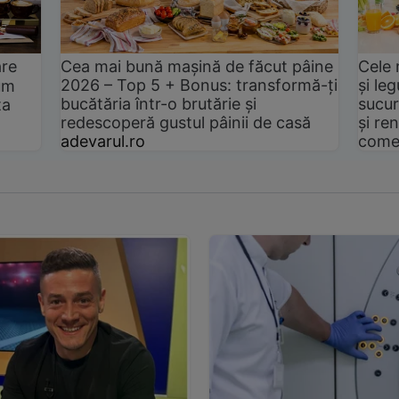
are
Cea mai bună mașină de făcut pâine
Cele 
2026 – Top 5 + Bonus: transformă-ți
și le
um
bucătăria într-o brutărie și
sucur
ta
redescoperă gustul pâinii de casă
și ren
adevarul.ro
come