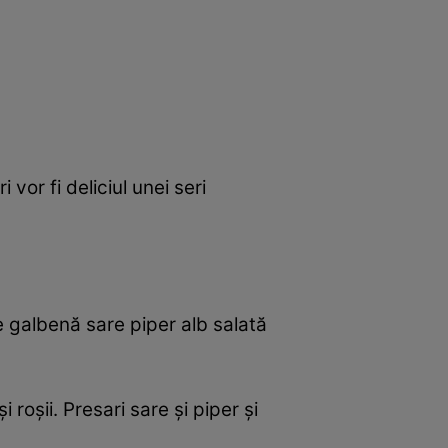
vor fi deliciul unei seri
e galbenă sare piper alb salată
i roşii. Presari sare şi piper şi