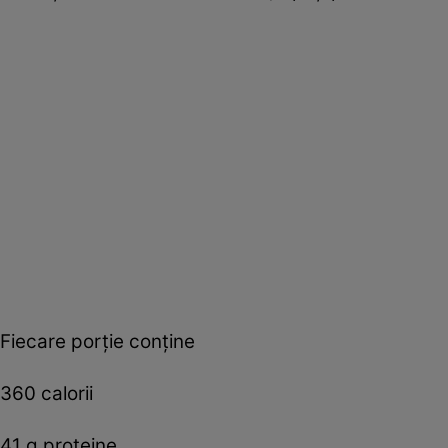
Fiecare porţie conţine
360 calorii
41 g proteine