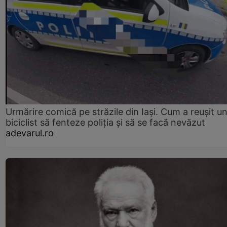
Urmărire comică pe străzile din Iași. Cum a reușit u
biciclist să fenteze poliția și să se facă nevăzut
adevarul.ro