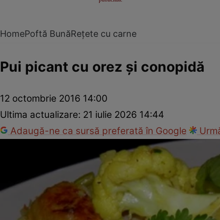
Home
Poftă Bună
Rețete cu carne
Pui picant cu orez şi conopidă
12 octombrie 2016 14:00
Ultima actualizare:
21 iulie 2026 14:44
Adaugă-ne ca sursă preferată în Google
Urmă