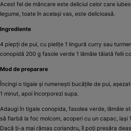
Acest fel de mâncare este deliciul celor care iub
legume, toate în acelaşi vas, este delicioasă.
Ingrediente
4 piepţi de pui, cu pieliţe 1 lingură curry sau tu
conopidă 200 g fasole verde 1 lămâie tăiată felii c
Mod de preparare
Încingi o tigaie şi rumeneşti bucăţile de pui, aşezate
1 minut, apoi încorporezi supa.
Adaugi în tigaie conopida, fasolea verde, lămâie sto
să fiarbă la foc molcom, acoperi cu un capac, laşi
Dacă ţi-a mai rămas coriandru, îl poţi presăra deas