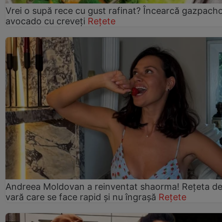
Vrei o supă rece cu gust rafinat? Încearcă gazpach
avocado cu creveți
Rețete
Andreea Moldovan a reinventat shaorma! Rețeta d
vară care se face rapid și nu îngrașă
Rețete