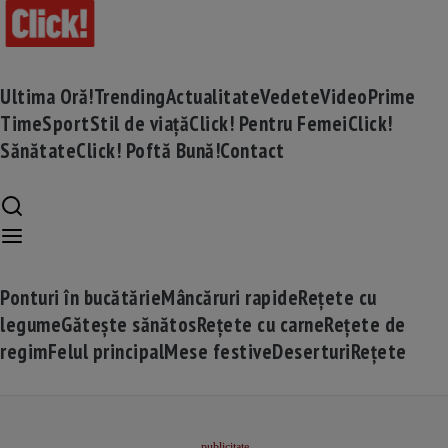
Ultima Oră!
Trending
Actualitate
Vedete
Video
Prime
Time
Sport
Stil de viață
Click! Pentru Femei
Click!
Sănătate
Click! Poftă Bună!
Contact
Ponturi în bucătărie
Mâncăruri rapide
Rețete cu
legume
Gătește sănătos
Rețete cu carne
Rețete de
regim
Felul principal
Mese festive
Deserturi
Rețete