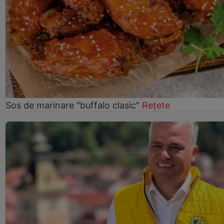
Sos de marinare "buffalo clasic"
Rețete