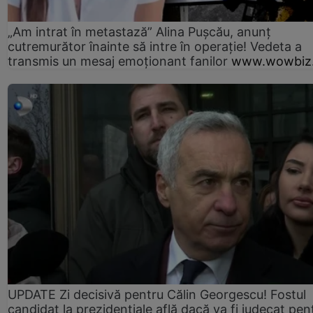
„Am intrat în metastază” Alina Pușcău, anunț
cutremurător înainte să intre în operație! Vedeta a
transmis un mesaj emoționant fanilor
www.wowbiz.
UPDATE Zi decisivă pentru Călin Georgescu! Fostul
candidat la prezidențiale află dacă va fi judecat pen