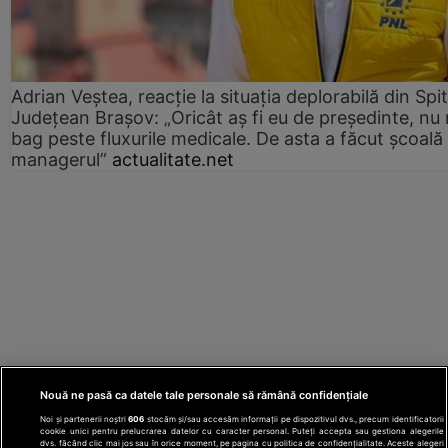
Adrian Veștea, reacție la situația deplorabilă din Spit
Județean Brașov: „Oricât aș fi eu de președinte, nu
bag peste fluxurile medicale. De asta a făcut școală
managerul”
actualitate.net
Nouă ne pasă ca datele tale personale să rămână confidențiale
Noi și partenerii noștri
606
stocăm și/sau accesăm informații pe dispozitivul dvs., precum identificatorii
cookie unici pentru prelucrarea datelor cu caracter personal. Puteți accepta sau gestiona alegerile
dvs. făcând clic mai jos sau în orice moment, pe pagina cu politica de confidențialitate. Aceste alegeri