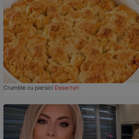
Crumble cu piersici
Deserturi