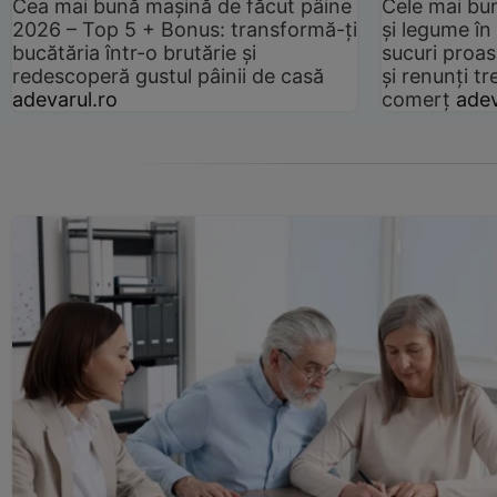
Cea mai bună mașină de făcut pâine
Cele mai bu
2026 – Top 5 + Bonus: transformă-ți
și legume în
bucătăria într-o brutărie și
sucuri proas
redescoperă gustul pâinii de casă
și renunți tr
adevarul.ro
comerț
adev