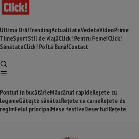
Ultima Oră!
Trending
Actualitate
Vedete
Video
Prime
Time
Sport
Stil de viață
Click! Pentru Femei
Click!
Sănătate
Click! Poftă Bună!
Contact
Ponturi în bucătărie
Mâncăruri rapide
Rețete cu
legume
Gătește sănătos
Rețete cu carne
Rețete de
regim
Felul principal
Mese festive
Deserturi
Rețete