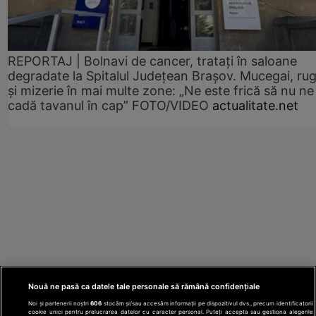
REPORTAJ | Bolnavi de cancer, tratați în saloane
degradate la Spitalul Județean Brașov. Mucegai, ru
și mizerie în mai multe zone: „Ne este frică să nu ne
cadă tavanul în cap” FOTO/VIDEO
actualitate.net
Nouă ne pasă ca datele tale personale să rămână confidențiale
Noi și partenerii noștri
606
stocăm și/sau accesăm informații pe dispozitivul dvs., precum identificatorii
cookie unici pentru prelucrarea datelor cu caracter personal. Puteți accepta sau gestiona alegerile