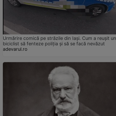
Urmărire comică pe străzile din Iași. Cum a reușit u
biciclist să fenteze poliția și să se facă nevăzut
adevarul.ro