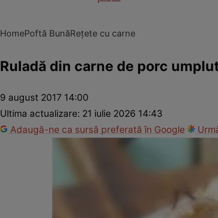
Home
Poftă Bună
Rețete cu carne
Ruladă din carne de porc umplu
9 august 2017 14:00
Ultima actualizare:
21 iulie 2026 14:43
Adaugă-ne ca sursă preferată în Google
Urmă