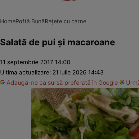
Home
Poftă Bună
Rețete cu carne
Salată de pui şi macaroane
11 septembrie 2017 14:00
Ultima actualizare:
21 iulie 2026 14:43
Adaugă-ne ca sursă preferată în Google
Urmă