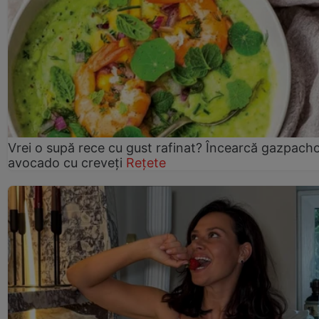
Vrei o supă rece cu gust rafinat? Încearcă gazpach
avocado cu creveți
Rețete