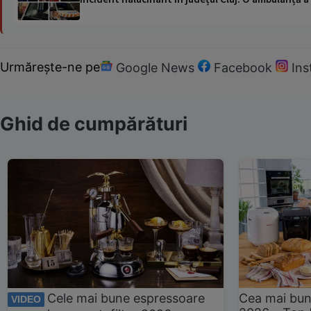
Urmărește-ne pe
Google News
Facebook
In
Ghid de cumpărături
Cele mai bune espressoare
Cea mai bun
VIDEO