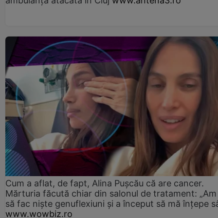
ambulanţa atacată în Cluj
www.antena3.ro
Cum a aflat, de fapt, Alina Pușcău că are cancer.
Mărturia făcută chiar din salonul de tratament: „Am
să fac niște genuflexiuni și a început să mă înțepe s
www.wowbiz.ro