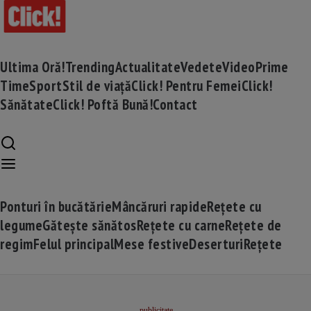
Ultima Oră!
Trending
Actualitate
Vedete
Video
Prime
Time
Sport
Stil de viață
Click! Pentru Femei
Click!
Sănătate
Click! Poftă Bună!
Contact
Ponturi în bucătărie
Mâncăruri rapide
Rețete cu
legume
Gătește sănătos
Rețete cu carne
Rețete de
regim
Felul principal
Mese festive
Deserturi
Rețete