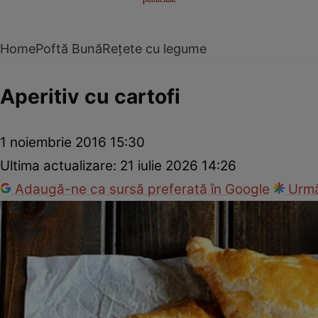
Home
Poftă Bună
Rețete cu legume
Aperitiv cu cartofi
1 noiembrie 2016 15:30
Ultima actualizare:
21 iulie 2026 14:26
Adaugă-ne ca sursă preferată în Google
Urmă