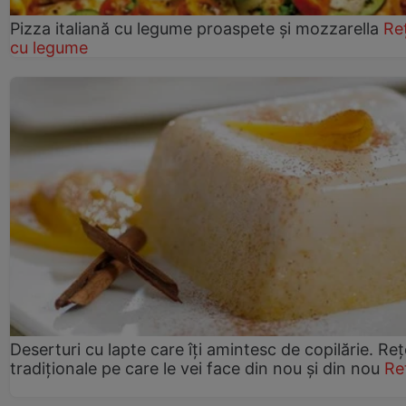
Pizza italiană cu legume proaspete și mozzarella
Re
cu legume
Deserturi cu lapte care îți amintesc de copilărie. Reț
tradiționale pe care le vei face din nou și din nou
Re