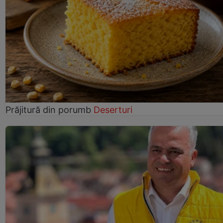
Prăjitură din porumb
Deserturi