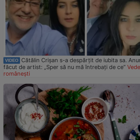
Cătălin Crișan s-a despărțit de iubita sa. Anu
VIDEO
făcut de artist: „Sper să nu mă întrebați de ce”
Vede
românești