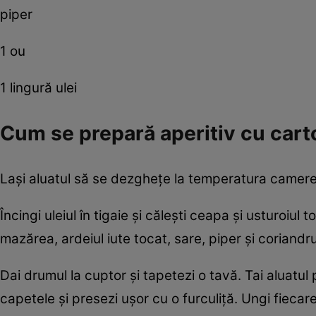
piper
1 ou
1 lingură ulei
Cum se prepară aperitiv cu carto
Laşi aluatul să se dezgheţe la temperatura camerei. Cu
Încingi uleiul în tigaie şi căleşti ceapa şi usturoiu
mazărea, ardeiul iute tocat, sare, piper şi coriandr
Dai drumul la cuptor şi tapetezi o tavă. Tai aluatul 
capetele şi presezi uşor cu o furculiţă. Ungi fiecar