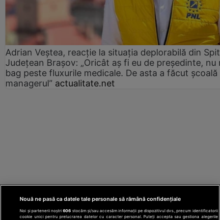
Adrian Veștea, reacție la situația deplorabilă din Spit
Județean Brașov: „Oricât aș fi eu de președinte, nu
bag peste fluxurile medicale. De asta a făcut școală
managerul”
actualitate.net
Nouă ne pasă ca datele tale personale să rămână confidențiale
Noi și partenerii noștri
606
stocăm și/sau accesăm informații pe dispozitivul dvs., precum identificatorii
cookie unici pentru prelucrarea datelor cu caracter personal. Puteți accepta sau gestiona alegerile