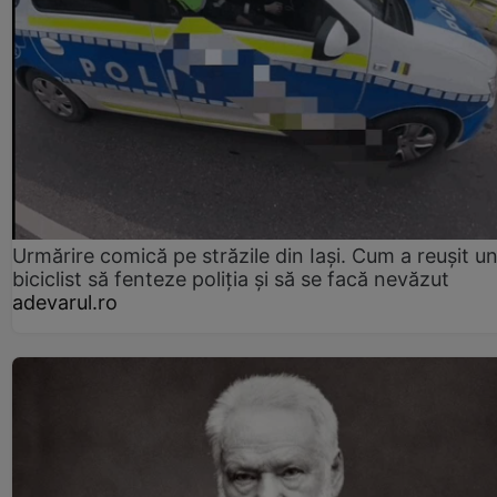
Urmărire comică pe străzile din Iași. Cum a reușit u
biciclist să fenteze poliția și să se facă nevăzut
adevarul.ro