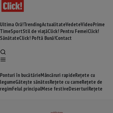
Ultima Oră!
Trending
Actualitate
Vedete
Video
Prime
Time
Sport
Stil de viață
Click! Pentru Femei
Click!
Sănătate
Click! Poftă Bună!
Contact
Ponturi în bucătărie
Mâncăruri rapide
Rețete cu
legume
Gătește sănătos
Rețete cu carne
Rețete de
regim
Felul principal
Mese festive
Deserturi
Rețete