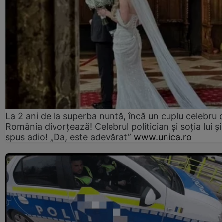
La 2 ani de la superba nuntă, încă un cuplu celebru 
România divorțează! Celebrul politician și soția lui ș
spus adio! „Da, este adevărat”
www.unica.ro