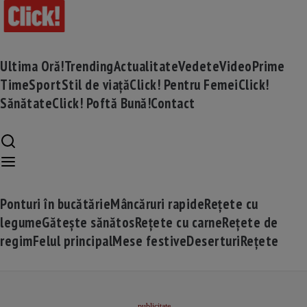
Ultima Oră!
Trending
Actualitate
Vedete
Video
Prime
Time
Sport
Stil de viață
Click! Pentru Femei
Click!
Sănătate
Click! Poftă Bună!
Contact
Ponturi în bucătărie
Mâncăruri rapide
Rețete cu
legume
Gătește sănătos
Rețete cu carne
Rețete de
regim
Felul principal
Mese festive
Deserturi
Rețete