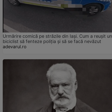
Urmărire comică pe străzile din Iași. Cum a reușit u
biciclist să fenteze poliția și să se facă nevăzut
adevarul.ro