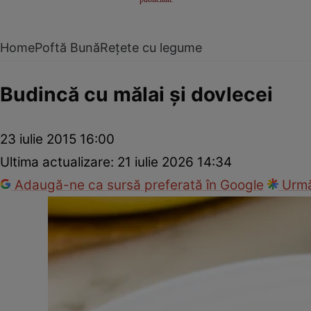
Home
Poftă Bună
Rețete cu legume
Budincă cu mălai şi dovlecei
23 iulie 2015 16:00
Ultima actualizare:
21 iulie 2026 14:34
Adaugă-ne ca sursă preferată în Google
Urmă