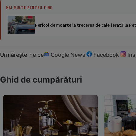
MAI MULTE PENTRU TINE
Pericol de moarte la trecerea de cale ferată la Pet
Urmărește-ne pe
Google News
Facebook
In
Ghid de cumpărături