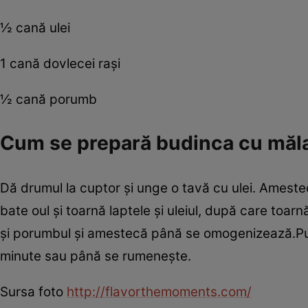
½ cană ulei
1 cană dovlecei raşi
½ cană porumb
Cum se prepară budinca cu mălai
Dă drumul la cuptor şi unge o tavă cu ulei. Amestecă
bate oul şi toarnă laptele şi uleiul, după care toar
şi porumbul şi amestecă până se omogenizează.Pun
minute sau până se rumeneşte.
Sursa foto
http://flavorthemoments.com/