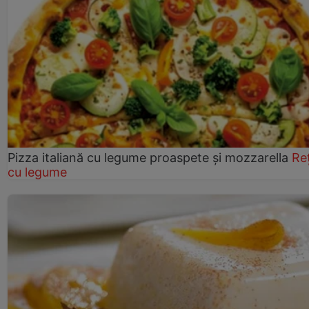
Pizza italiană cu legume proaspete și mozzarella
Re
cu legume