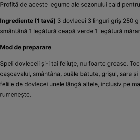
Profită de aceste legume ale sezonului cald pentru
Ingrediente (1 tavă)
3 dovlecei 3 linguri griş 250
smântână 1 legătură ceapă verde 1 legătură mărar s
Mod de preparare
Speli dovleceii şi-i tai feliuţe, nu foarte groase. 
caşcavalul, smântâna, ouăle bătute, grişul, sare ş
feliile de dovlecei unele lângă altele, inclusiv pe m
rumeneşte.