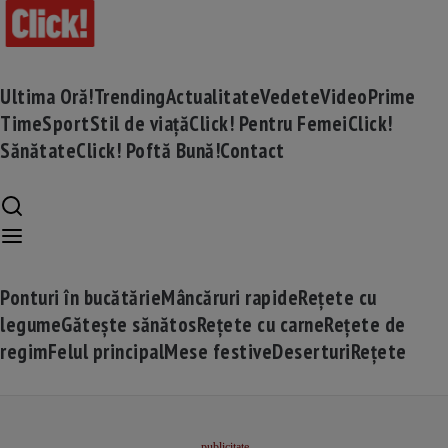
Ultima Oră!
Trending
Actualitate
Vedete
Video
Prime
Time
Sport
Stil de viață
Click! Pentru Femei
Click!
Sănătate
Click! Poftă Bună!
Contact
Ponturi în bucătărie
Mâncăruri rapide
Rețete cu
legume
Gătește sănătos
Rețete cu carne
Rețete de
regim
Felul principal
Mese festive
Deserturi
Rețete