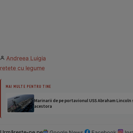
Andreea Luigia
retete cu legume
MAI MULTE PENTRU TINE
Marinarii de pe portavionul USS Abraham Lincoln su
acestora
Urmărește-ne pe
Google News
Facebook
In