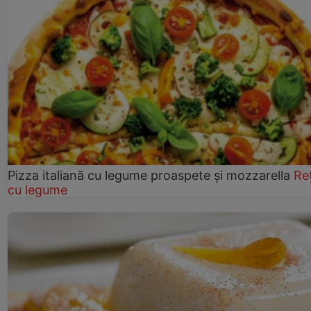
Pizza italiană cu legume proaspete și mozzarella
Re
cu legume