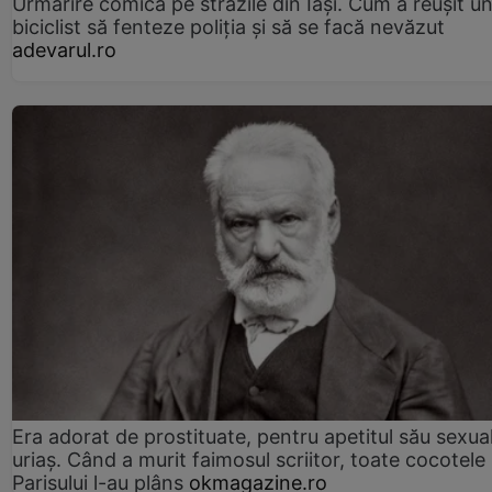
Urmărire comică pe străzile din Iași. Cum a reușit u
biciclist să fenteze poliția și să se facă nevăzut
adevarul.ro
Era adorat de prostituate, pentru apetitul său sexua
uriaș. Când a murit faimosul scriitor, toate cocotele
Parisului l-au plâns
okmagazine.ro