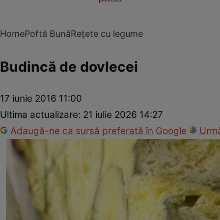
Home
Poftă Bună
Rețete cu legume
Budincă de dovlecei
17 iunie 2016 11:00
Ultima actualizare:
21 iulie 2026 14:27
Adaugă-ne ca sursă preferată în Google
Urmă