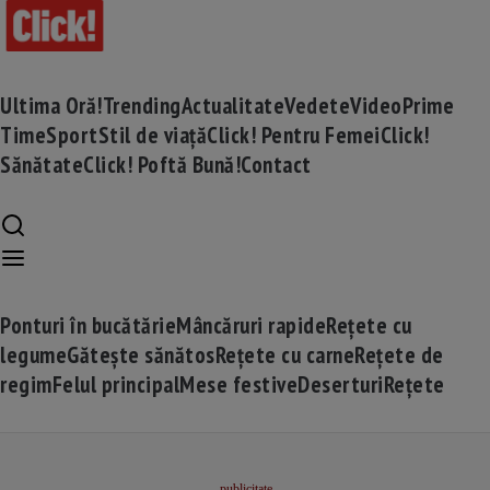
Ultima Oră!
Trending
Actualitate
Vedete
Video
Prime
Time
Sport
Stil de viață
Click! Pentru Femei
Click!
Sănătate
Click! Poftă Bună!
Contact
Ponturi în bucătărie
Mâncăruri rapide
Rețete cu
legume
Gătește sănătos
Rețete cu carne
Rețete de
regim
Felul principal
Mese festive
Deserturi
Rețete