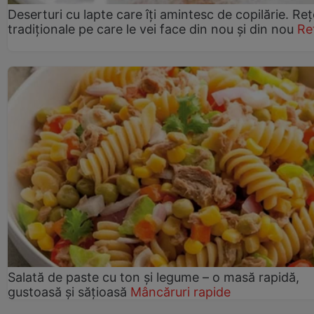
Deserturi cu lapte care îți amintesc de copilărie. Reț
tradiționale pe care le vei face din nou și din nou
Re
Salată de paste cu ton și legume – o masă rapidă,
gustoasă și sățioasă
Mâncăruri rapide