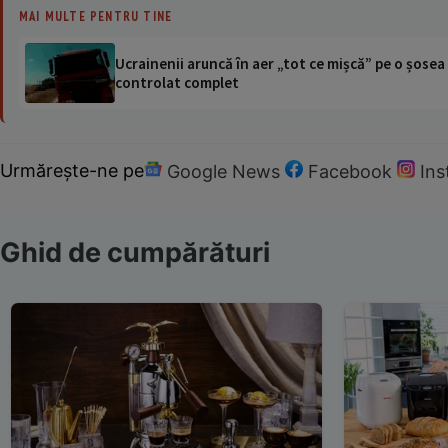
MAI MULTE PENTRU TINE
Ucrainenii aruncă în aer „tot ce mișcă” pe o șose
controlat complet
Urmărește-ne pe
Google News
Facebook
In
Ghid de cumpărături