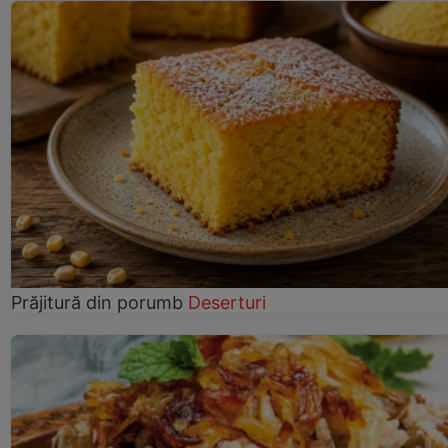
Prăjitură din porumb
Deserturi