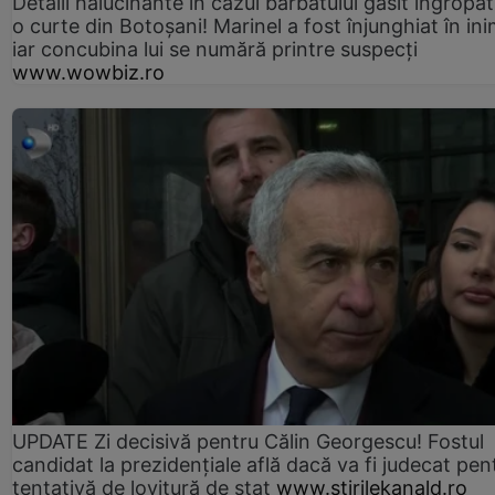
Detalii halucinante în cazul bărbatului găsit îngropat
o curte din Botoșani! Marinel a fost înjunghiat în ini
iar concubina lui se numără printre suspecți
www.wowbiz.ro
UPDATE Zi decisivă pentru Călin Georgescu! Fostul
candidat la prezidențiale află dacă va fi judecat pen
tentativă de lovitură de stat
www.stirilekanald.ro