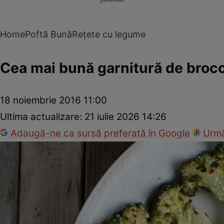
Home
Poftă Bună
Rețete cu legume
Cea mai bună garnitură de brocc
18 noiembrie 2016 11:00
Ultima actualizare:
21 iulie 2026 14:26
Adaugă-ne ca sursă preferată în Google
Urmă