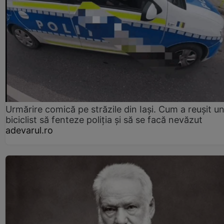
Urmărire comică pe străzile din Iași. Cum a reușit u
biciclist să fenteze poliția și să se facă nevăzut
adevarul.ro