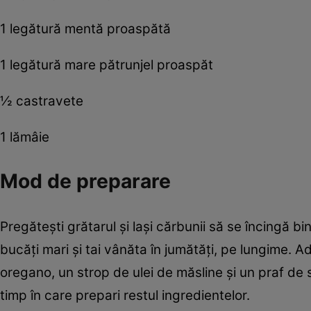
1 legătură mentă proaspătă
1 legătură mare pătrunjel proaspăt
½ castravete
1 lămâie
Mod de preparare
Pregăteşti grătarul şi laşi cărbunii să se încingă bi
bucăţi mari şi tai vânăta în jumătăţi, pe lungime. 
oregano, un strop de ulei de măsline şi un praf de 
timp în care prepari restul ingredientelor.