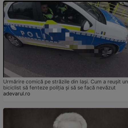
Urmărire comică pe străzile din Iași. Cum a reușit u
biciclist să fenteze poliția și să se facă nevăzut
adevarul.ro