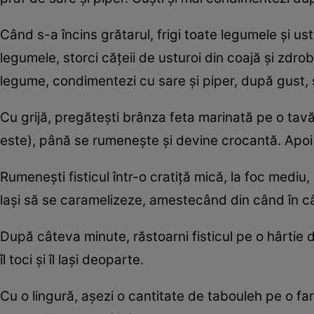
Când s-a încins grătarul, frigi toate legumele şi ust
legumele, storci căţeii de usturoi din coajă şi zdrob
legume, condimentezi cu sare şi piper, după gust, şi
Cu grijă, pregăteşti brânza feta marinată pe o tavă
este), până se rumeneşte şi devine crocantă. Apoi î
Rumeneşti fisticul într-o cratiţă mică, la foc mediu
laşi să se caramelizeze, amestecând din când în c
După câteva minute, răstoarni fisticul pe o hârtie de
îl toci şi îl laşi deoparte.
Cu o lingură, aşezi o cantitate de tabouleh pe o fa