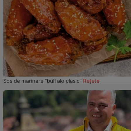
Sos de marinare "buffalo clasic"
Rețete