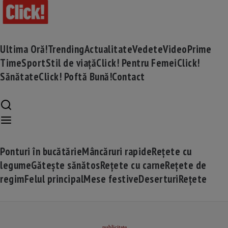
Ultima Oră!
Trending
Actualitate
Vedete
Video
Prime
Time
Sport
Stil de viață
Click! Pentru Femei
Click!
Sănătate
Click! Poftă Bună!
Contact
Ponturi în bucătărie
Mâncăruri rapide
Rețete cu
legume
Gătește sănătos
Rețete cu carne
Rețete de
regim
Felul principal
Mese festive
Deserturi
Rețete