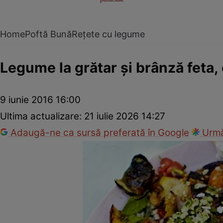
Home
Poftă Bună
Rețete cu legume
Legume la grătar şi brânză feta,
9 iunie 2016 16:00
Ultima actualizare:
21 iulie 2026 14:27
Adaugă-ne ca sursă preferată în Google
Urmă