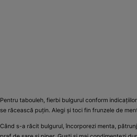
Pentru tabouleh, fierbi bulgurul conform indicaţiilor
se răcească puţin. Alegi şi toci fin frunzele de ment
Când s-a răcit bulgurul, încorporezi menta, pătrunj
praf de sare şi piper. Guşti şi mai condimentezi dup