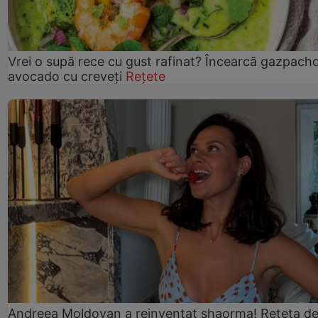
Vrei o supă rece cu gust rafinat? Încearcă gazpach
avocado cu creveți
Rețete
Andreea Moldovan a reinventat shaorma! Rețeta d