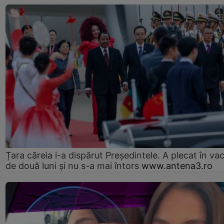
Țara căreia i-a dispărut Președintele. A plecat în va
de două luni și nu s-a mai întors
www.antena3.ro