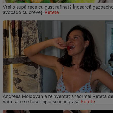
Vrei o supă rece cu gust rafinat? Încearcă gazpach
avocado cu creveți
Rețete
Andreea Moldovan a reinventat shaorma! Rețeta d
vară care se face rapid și nu îngrașă
Rețete