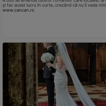
4.000 lei amendă tuturor românilor care locuiesc la
și fac acest lucru în curte, crezând că nu îi vede ni
www.cancan.ro