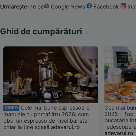
Urmărește-ne pe
Google News
Facebook
In
Ghid de cumpărături
Cele mai bune espressoare
Cea mai bun
VIDEO
2026 – Top 
manuale cu portafiltru 2026: cum
bucătăria înt
obții un espresso de nivel barista
redescoperă 
chiar la tine acasă
adevarul.ro
adevarul.ro