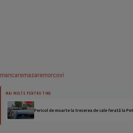
mancare
mazare
morcovi
MAI MULTE PENTRU TINE
Pericol de moarte la trecerea de cale ferată la Pet