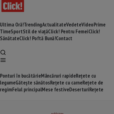
Ultima Oră!
Trending
Actualitate
Vedete
Video
Prime
Time
Sport
Stil de viață
Click! Pentru Femei
Click!
Sănătate
Click! Poftă Bună!
Contact
Ponturi în bucătărie
Mâncăruri rapide
Rețete cu
legume
Gătește sănătos
Rețete cu carne
Rețete de
regim
Felul principal
Mese festive
Deserturi
Rețete