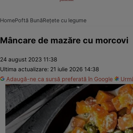
Home
Poftă Bună
Rețete cu legume
Mâncare de mazăre cu morcovi
24 august 2023 11:38
Ultima actualizare:
21 iulie 2026 14:38
Adaugă-ne ca sursă preferată în Google
Urmă