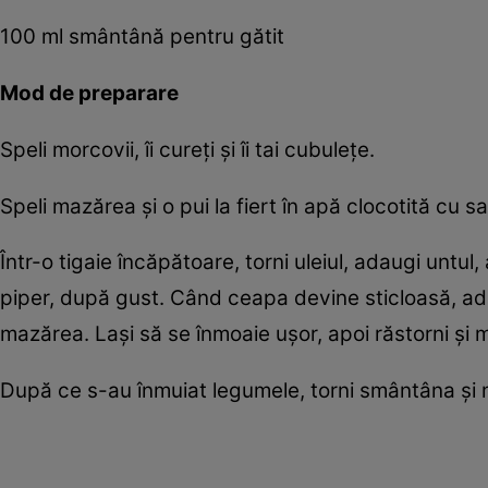
100 ml smântână pentru gătit
Mod de preparare
Speli morcovii, îi cureți și îi tai cubulețe.
Speli mazărea și o pui la fiert în apă clocotită cu s
Într-o tigaie încăpătoare, torni uleiul, adaugi untul
piper, după gust. Când ceapa devine sticloasă, adau
mazărea. Lași să se înmoaie ușor, apoi răstorni și
După ce s-au înmuiat legumele, torni smântâna și ma