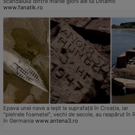
scandalului dintre marile glorii ale lui Dinamo
www.fanatik.ro
Epava unei nave a ieșit la suprafață în Croația, iar
"pietrele foametei", vechi de secole, au reapărut în R
în Germania
www.antena3.ro