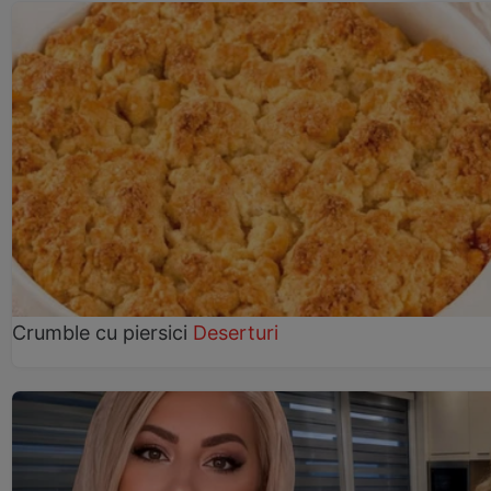
Crumble cu piersici
Deserturi