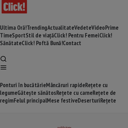
Ultima Oră!
Trending
Actualitate
Vedete
Video
Prime
Time
Sport
Stil de viață
Click! Pentru Femei
Click!
Sănătate
Click! Poftă Bună!
Contact
Ponturi în bucătărie
Mâncăruri rapide
Rețete cu
legume
Gătește sănătos
Rețete cu carne
Rețete de
regim
Felul principal
Mese festive
Deserturi
Rețete