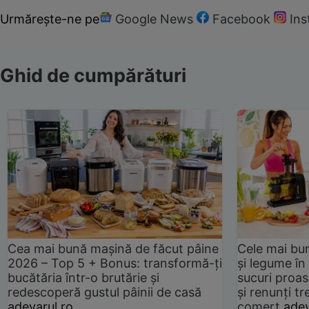
Urmărește-ne pe
Google News
Facebook
In
Ghid de cumpărături
Cea mai bună mașină de făcut pâine
Cele mai bu
2026 – Top 5 + Bonus: transformă-ți
și legume în
bucătăria într-o brutărie și
sucuri proas
redescoperă gustul pâinii de casă
și renunți tr
adevarul.ro
comerț
adev