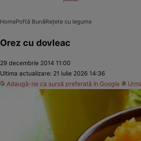
Home
Poftă Bună
Rețete cu legume
Orez cu dovleac
29 decembrie 2014 11:00
Ultima actualizare:
21 iulie 2026 14:36
Adaugă-ne ca sursă preferată în Google
Urmă