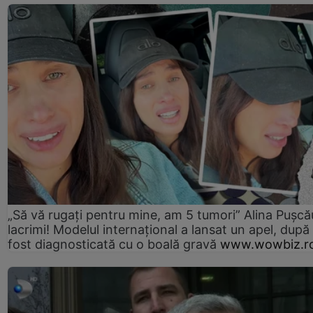
„Să vă rugați pentru mine, am 5 tumori” Alina Pușcău
lacrimi! Modelul internațional a lansat un apel, după
fost diagnosticată cu o boală gravă
www.wowbiz.r