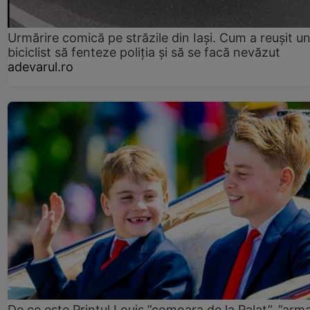
Urmărire comică pe străzile din Iași. Cum a reușit u
biciclist să fenteze poliția și să se facă nevăzut
adevarul.ro
De ce este Prințul Louis ”comoara de la Palat”, ”arm