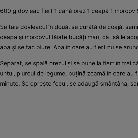
600 g dovleac fiert 1 cană orez 1 ceapă 1 morcov 
Se taie dovleacul în două, se curăţă de coajă, semin
ceapa şi morcovul tăiate bucăţi mari, cât să le ac
apa şi se fac piure. Apa în care au fiert nu se arun
Separat, se spală orezul şi se pune la fiert în trei
untul, piureul de legume, puţină zeamă în care au 
minute. Se opreşte focul, se adaugă smântâna, sar