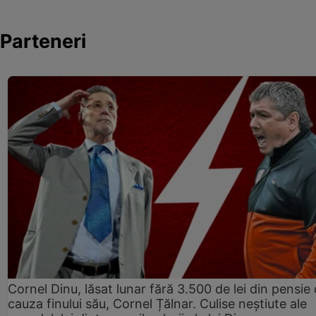
Parteneri
Cornel Dinu, lăsat lunar fără 3.500 de lei din pensie 
cauza finului său, Cornel Țălnar. Culise neștiute ale