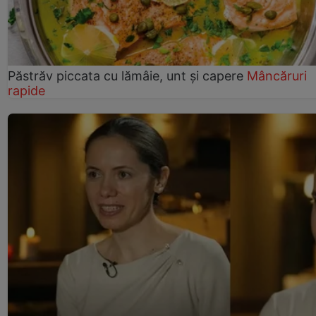
Păstrăv piccata cu lămâie, unt și capere
Mâncăruri
rapide