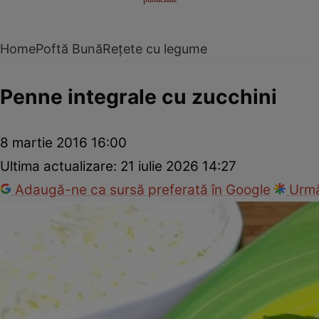
Home
Poftă Bună
Rețete cu legume
Penne integrale cu zucchini
8 martie 2016 16:00
Ultima actualizare:
21 iulie 2026 14:27
Adaugă-ne ca sursă preferată în Google
Urmă