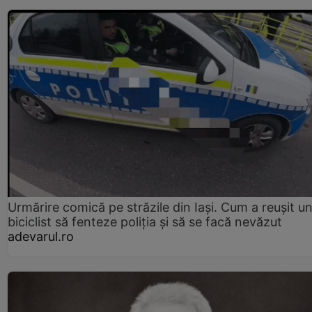
Urmărire comică pe străzile din Iași. Cum a reușit u
biciclist să fenteze poliția și să se facă nevăzut
adevarul.ro