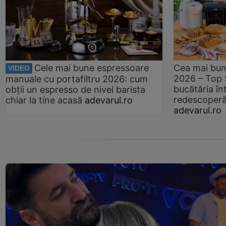
Cele mai bune espressoare
Cea mai bun
VIDEO
2026 – Top 
manuale cu portafiltru 2026: cum
bucătăria înt
obții un espresso de nivel barista
redescoperă 
chiar la tine acasă
adevarul.ro
adevarul.ro