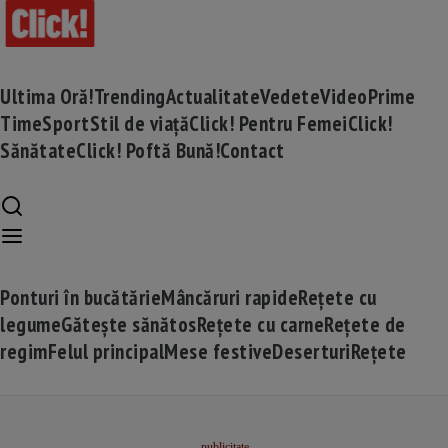
Ultima Oră!
Trending
Actualitate
Vedete
Video
Prime
Time
Sport
Stil de viață
Click! Pentru Femei
Click!
Sănătate
Click! Poftă Bună!
Contact
Ponturi în bucătărie
Mâncăruri rapide
Rețete cu
legume
Gătește sănătos
Rețete cu carne
Rețete de
regim
Felul principal
Mese festive
Deserturi
Rețete