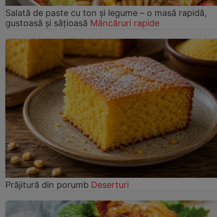
Salată de paste cu ton și legume – o masă rapidă,
gustoasă și sățioasă
Mâncăruri rapide
Prăjitură din porumb
Deserturi