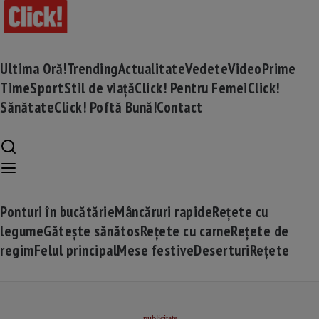
Ultima Oră!
Trending
Actualitate
Vedete
Video
Prime
Time
Sport
Stil de viață
Click! Pentru Femei
Click!
Sănătate
Click! Poftă Bună!
Contact
Ponturi în bucătărie
Mâncăruri rapide
Rețete cu
legume
Gătește sănătos
Rețete cu carne
Rețete de
regim
Felul principal
Mese festive
Deserturi
Rețete