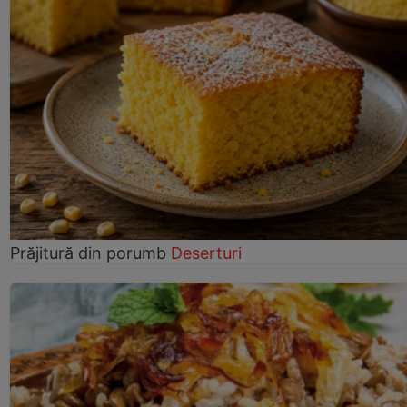
Prăjitură din porumb
Deserturi