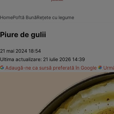
Home
Poftă Bună
Rețete cu legume
Piure de gulii
21 mai 2024 18:54
Ultima actualizare:
21 iulie 2026 14:39
Adaugă-ne ca sursă preferată în Google
Urmă