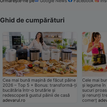
Urmărește-ne pe
Google News
Facebook
In
Ghid de cumpărături
Cea mai bună mașină de făcut pâine
Cele mai bu
2026 – Top 5 + Bonus: transformă-ți
și legume în
bucătăria într-o brutărie și
sucuri proas
redescoperă gustul pâinii de casă
și renunți tr
adevarul.ro
comerț
adev