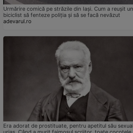
Urmărire comică pe străzile din Iași. Cum a reușit u
biciclist să fenteze poliția și să se facă nevăzut
adevarul.ro
Era adorat de prostituate, pentru apetitul său sexua
uriaș. Când a murit faimosul scriitor, toate cocotele