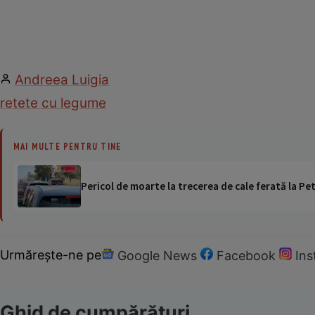
Andreea Luigia
retete cu legume
MAI MULTE PENTRU TINE
Pericol de moarte la trecerea de cale ferată la Pet
Urmărește-ne pe
Google News
Facebook
In
Ghid de cumpărături