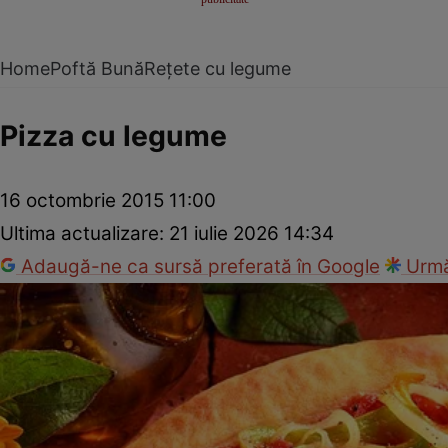
Home
Poftă Bună
Rețete cu legume
Pizza cu legume
16 octombrie 2015 11:00
Ultima actualizare:
21 iulie 2026 14:34
Adaugă-ne ca sursă preferată în Google
Urmă