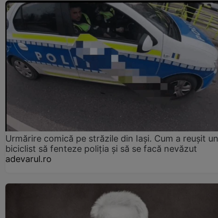
Urmărire comică pe străzile din Iași. Cum a reușit u
biciclist să fenteze poliția și să se facă nevăzut
adevarul.ro