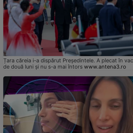
Țara căreia i-a dispărut Președintele. A plecat în va
de două luni și nu s-a mai întors
www.antena3.ro