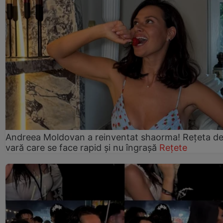
Andreea Moldovan a reinventat shaorma! Rețeta d
vară care se face rapid și nu îngrașă
Rețete