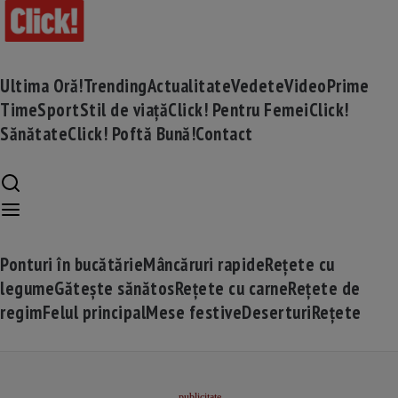
Ultima Oră!
Trending
Actualitate
Vedete
Video
Prime
Time
Sport
Stil de viață
Click! Pentru Femei
Click!
Sănătate
Click! Poftă Bună!
Contact
Ponturi în bucătărie
Mâncăruri rapide
Rețete cu
legume
Gătește sănătos
Rețete cu carne
Rețete de
regim
Felul principal
Mese festive
Deserturi
Rețete