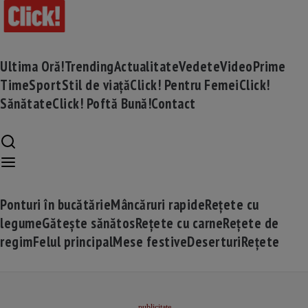
Ultima Oră!
Trending
Actualitate
Vedete
Video
Prime
Time
Sport
Stil de viață
Click! Pentru Femei
Click!
Sănătate
Click! Poftă Bună!
Contact
Ponturi în bucătărie
Mâncăruri rapide
Rețete cu
legume
Gătește sănătos
Rețete cu carne
Rețete de
regim
Felul principal
Mese festive
Deserturi
Rețete