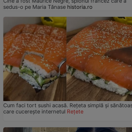
Cine a fost Maurice Nègre, spionul francez care a
sedus-o pe Maria Tănase
historia.ro
Cum faci tort sushi acasă. Rețeta simplă și sănătoa
care cucerește internetul
Rețete