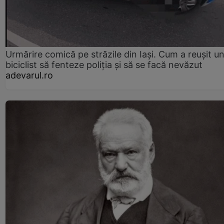
Urmărire comică pe străzile din Iași. Cum a reușit u
biciclist să fenteze poliția și să se facă nevăzut
adevarul.ro