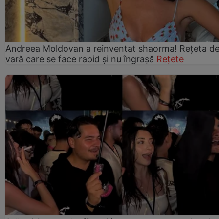
Andreea Moldovan a reinventat shaorma! Rețeta d
vară care se face rapid și nu îngrașă
Rețete