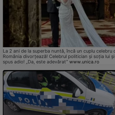
La 2 ani de la superba nuntă, încă un cuplu celebru 
România divorțează! Celebrul politician și soția lui ș
spus adio! „Da, este adevărat”
www.unica.ro