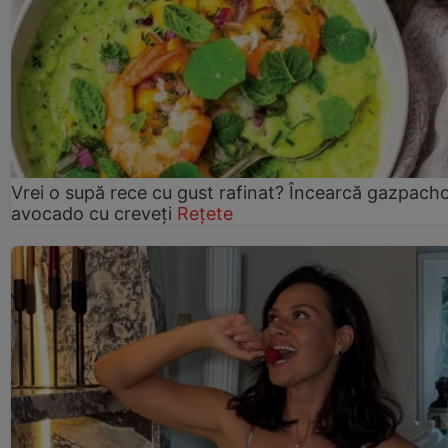
Vrei o supă rece cu gust rafinat? Încearcă gazpach
avocado cu creveți
Rețete