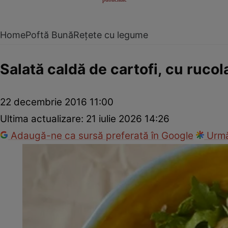
Home
Poftă Bună
Rețete cu legume
Salată caldă de cartofi, cu rucol
22 decembrie 2016 11:00
Ultima actualizare:
21 iulie 2026 14:26
Adaugă-ne ca sursă preferată în Google
Urmă