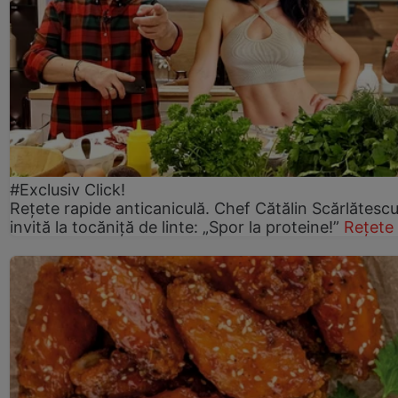
#Exclusiv Click!
Rețete rapide anticaniculă. Chef Cătălin Scărlătesc
invită la tocăniță de linte: „Spor la proteine!”
Rețete