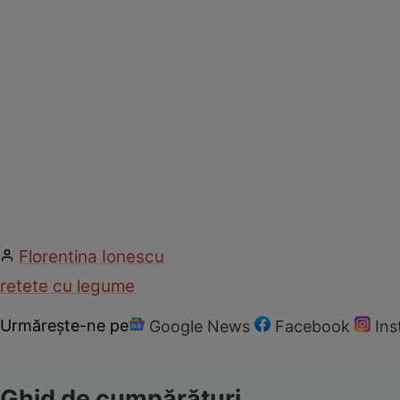
Florentina Ionescu
retete cu legume
Urmărește-ne pe
Google News
Facebook
In
Ghid de cumpărături