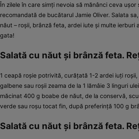
În zilele în care simţi nevoia să mănânci ceva uşor
recomandată de bucătarul Jamie Oliver. Salata sa,
năut – roşii, brânză feta, ardei iute şi multe ierbur
gata!
Salată cu năut şi brânză feta. Re
1 ceapă roşie potrivită, curăţată 1-2 ardei iuţi roşi
galbene sau roşii zeama de la 1 lămâie 3 linguri ul
măcinat 400 g boabe de năut, de la conservă, scu
verde sau roşu tocat fin, după preferinţă 100 g br
Salată cu năut şi brânză feta. R