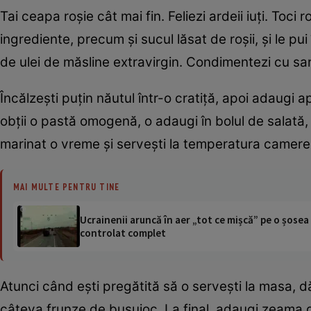
Tai ceapa roşie cât mai fin. Feliezi ardeii iuţi. Toci 
ingrediente, precum şi sucul lăsat de roşii, şi le pu
de ulei de măsline extravirgin. Condimentezi cu sar
Încălzeşti puţin năutul într-o cratiţă, apoi adaugi
obţii o pastă omogenă, o adaugi în bolul de salată,
marinat o vreme şi serveşti la temperatura camerei
MAI MULTE PENTRU TINE
Ucrainenii aruncă în aer „tot ce mișcă” pe o șose
controlat complet
Atunci când eşti pregătită să o serveşti la masa, 
câteva frunze de busuioc. La final, adaugi zeama de