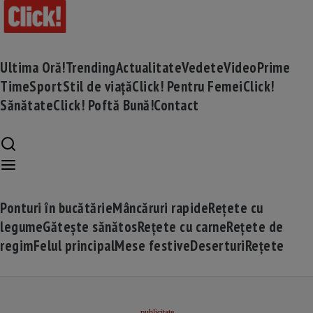
Ultima Oră!
Trending
Actualitate
Vedete
Video
Prime
Time
Sport
Stil de viață
Click! Pentru Femei
Click!
Sănătate
Click! Poftă Bună!
Contact
Ponturi în bucătărie
Mâncăruri rapide
Rețete cu
legume
Gătește sănătos
Rețete cu carne
Rețete de
regim
Felul principal
Mese festive
Deserturi
Rețete