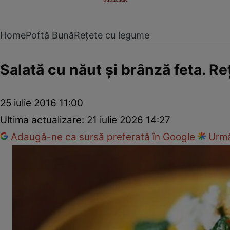
Home
Poftă Bună
Rețete cu legume
Salată cu năut şi brânză feta. Re
25 iulie 2016 11:00
Ultima actualizare:
21 iulie 2026 14:27
Adaugă-ne ca sursă preferată în Google
Urmă