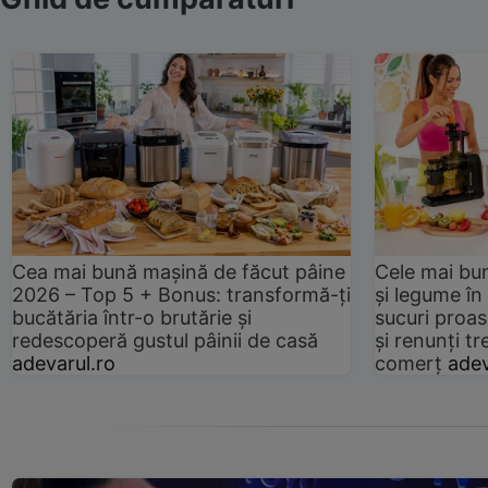
Cea mai bună mașină de făcut pâine
Cele mai bu
2026 – Top 5 + Bonus: transformă-ți
și legume în
bucătăria într-o brutărie și
sucuri proas
redescoperă gustul pâinii de casă
și renunți tr
adevarul.ro
comerț
adev