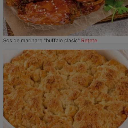
Sos de marinare "buffalo clasic"
Rețete